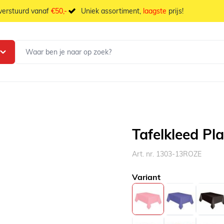
 verstuurd vanaf
€50,-
Uniek assortiment,
laagste
prijs!
Tafelkleed Pl
Art. nr. 1303-13ROZE
Variant