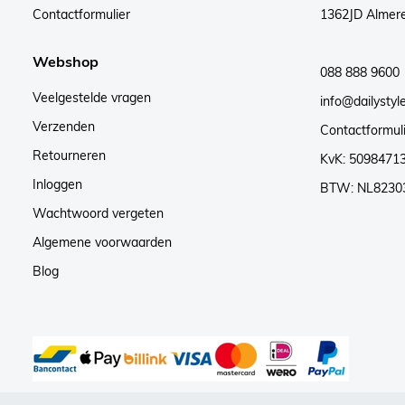
Contactformulier
1362JD Almer
Webshop
088 888 9600
Veelgestelde vragen
info@dailystyle
Verzenden
Contactformul
Retourneren
KvK: 5098471
Inloggen
BTW: NL8230
Wachtwoord vergeten
Algemene voorwaarden
Blog