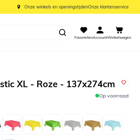
Onze winkels en openingstijden
Onze klantenservice
Favorieten
Account
Winkelwagen
astic XL - Roze - 137x274cm
Op voorraad