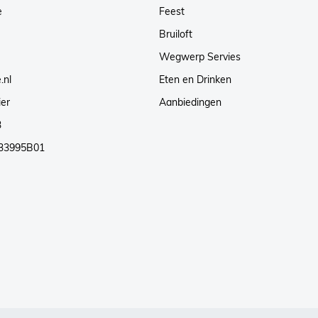
e
Feest
Bruiloft
Wegwerp Servies
.nl
Eten en Drinken
ier
Aanbiedingen
3
33995B01