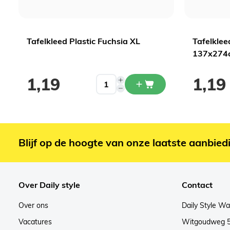
Tafelkleed Plastic Fuchsia XL
Tafelklee
137x274
1,19
1,19
Blijf op de hoogte van onze laatste aanbied
Over Daily style
Contact
Over ons
Daily Style W
Vacatures
Witgoudweg 