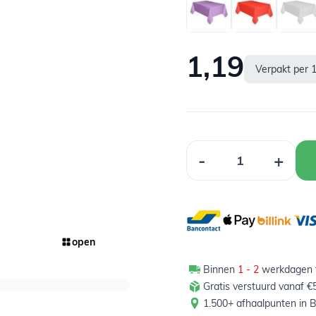
1,19
Verpakt per
Aantal
-
+
open
Binnen
1 - 2
werkdagen t
Gratis verstuurd vanaf €
1.500+ afhaalpunten in B