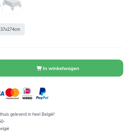
 137x274cm
In winkelwagen
huis geleverd in heel België!
50-
elgië