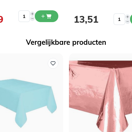
js
9
13,51
Vergelijkbare producten