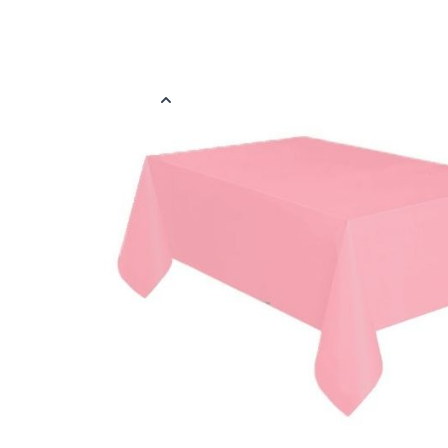
Wegwerp tafelkleden van plastic. De tafelkleden zijn roze gekle
Let op: de tafelkleed is een beetje doorschijnend en de kleur kan
Meer informatie
EAN
878891112561
Kleur
Roze
Materiaal
Plastic
Verpakt per
Verpakt per 13
Afmetingen
137 x 274 cm
Thema
Uni Kleur
Reviews