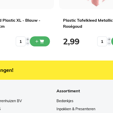
d Plastic XL - Blauw -
Plastic Tafelkleed Metallic
cm
Roségoud
2,99
ingen!
Assortiment
arenhuizen BV
Bedankjes
5
Inpakken & Presenteren