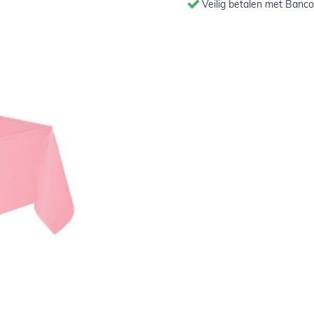
Veilig betalen met Banco
urd en zijn 137x274cm groot.
 iets afwijken van de foto
7
7x274cm