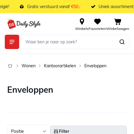
Ga naar de inhoud
gië!
Gratis verstuurd vanaf
€50,-
Uniek assortiment,
Winkels
Favorieten
Winkelwagen
Wonen
Kantoorartikelen
Enveloppen
Enveloppen
Filter