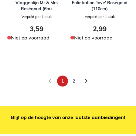
Vlaggenlijn Mr & Mrs
Folieballon 'love' Roségoud
Roségoud (6m)
(110cm)
Verpakt per 1 stuk
Verpakt per 1 stuk
3,59
2,99
Niet op voorraad
Niet op voorraad
1
2
U lees momenteel pagina
Pagina
Blijf op de hoogte van onze laatste aanbiedingen!