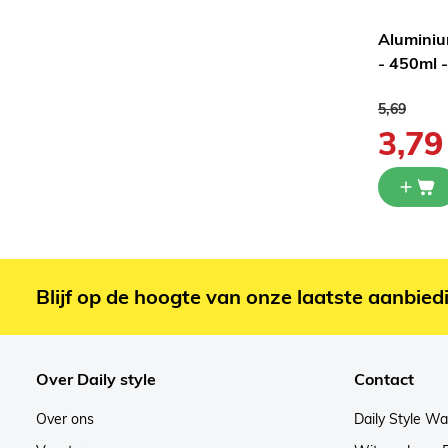
k Large
Aluminium 1/4 Gastro
Aluminiu
(5st)
- 450ml -
Normale pr
5,69
2,19
3,79
Blijf op de hoogte van onze laatste aanbied
Over Daily style
Contact
Over ons
Daily Style W