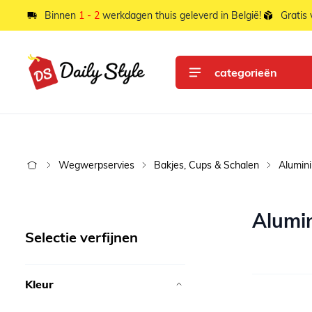
Ga naar de inhoud
Binnen
1 - 2
werkdagen thuis geleverd in België!
Gratis
categorieën
Wegwerpservies
Bakjes, Cups & Schalen
Alumin
Alumi
Selectie verfijnen
Kleur