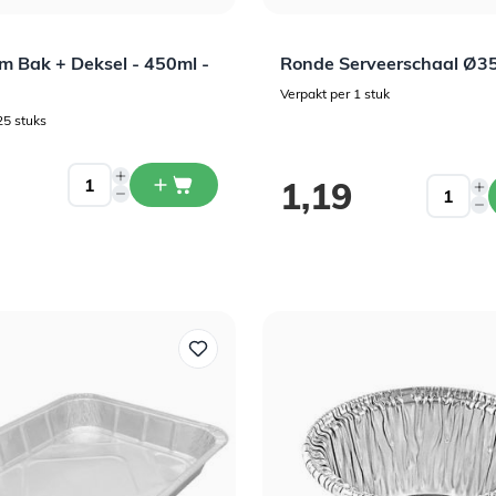
m Bak + Deksel - 450ml -
Ronde Serveerschaal Ø3
Verpakt per 1 stuk
25 stuks
ijs
ijs
1,19