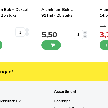
m Bak + Deksel
Aluminium Bak L -
Alum
 25 stuks
911ml - 25 stuks
14,5
ijs
Norma
5,69
5,50
3,
ingen!
Assortiment
arenhuizen BV
Bedankjes