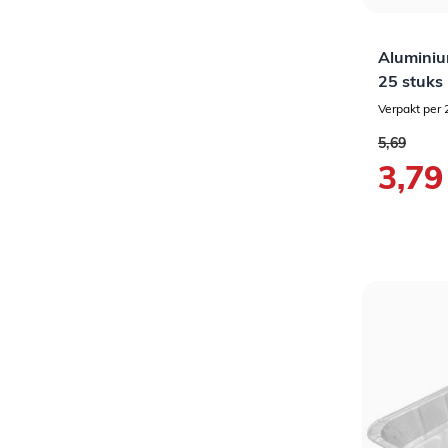
Aluminiu
25 stuks
Verpakt per 
Normale pr
5,69
Speciale pr
3,79