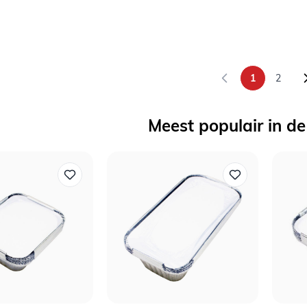
1
2
U lees mome
Pagina
Meest populair in de