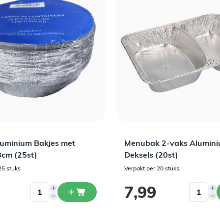
uminium Bakjes met
Menubak 2-vaks Alumini
8cm (25st)
Deksels (20st)
25 stuks
Verpakt per 20 stuks
7,99