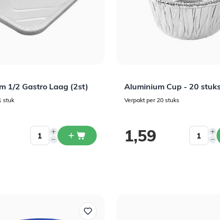
Welkom bij Daily Style!
Schrijf je in op onze nieuwsbrief en ontvang 5% korting
op je eerste bestelling.
m 1/2 Gastro Laag (2st)
Aluminium Cup - 20 stuk
Voornaam
1 stuk
Verpakt per 20 stuks
1,59
Email
Ja, ik wil 5% korting!