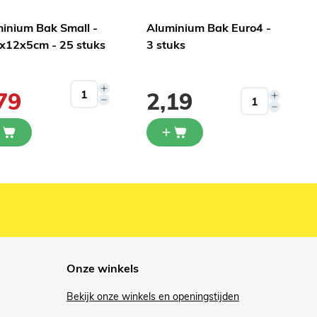
inium Bak Small -
Aluminium Bak Euro4 -
x12x5cm - 25 stuks
3 stuks
le prijs
79
2,19
Onze winkels
Bekijk onze winkels en openingstijden