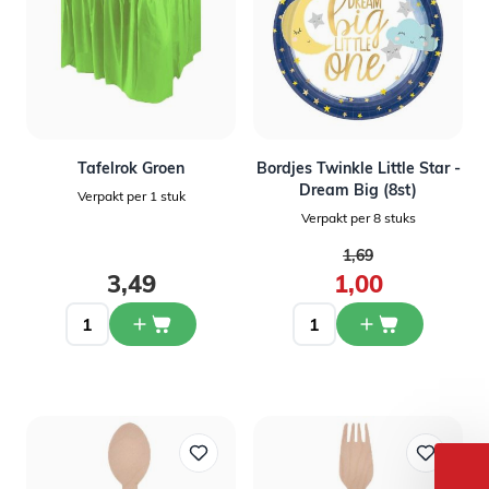
Tafelrok Groen
Bordjes Twinkle Little Star -
Dream Big (8st)
Verpakt per 1 stuk
Verpakt per 8 stuks
Normale prijs
1,69
Speciale prijs
3,49
1,00