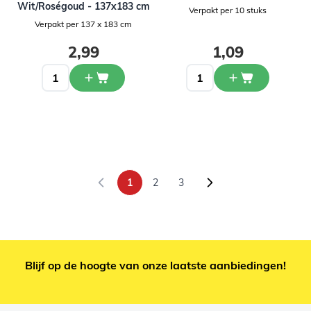
Wit/Roségoud - 137x183 cm
Verpakt per 10 stuks
Verpakt per 137 x 183 cm
2,99
1,09
1
2
3
U lees momenteel pagina
Pagina
Pagina
Blijf op de hoogte van onze laatste aanbiedingen!