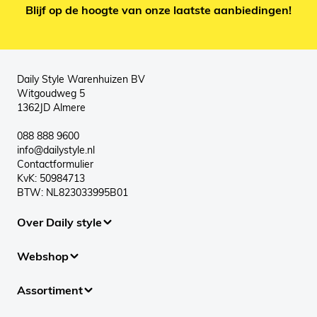
Blijf op de hoogte van onze laatste aanbiedingen!
Daily Style Warenhuizen BV
Witgoudweg 5
1362JD Almere
088 888 9600
info@dailystyle.nl
Contactformulier
KvK: 50984713
BTW: NL823033995B01
Over Daily style
Webshop
Assortiment