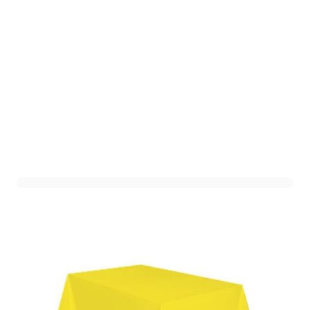
Tafelkleed Plastic Geel XL
Art. nr. 1303-13GEEL
Variant