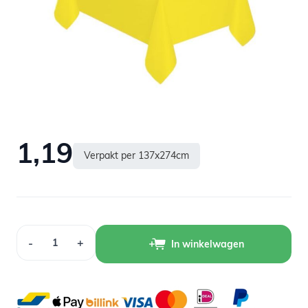
Op voorraad
1,19
Verpakt per 137x274cm
Aantal
-
+
In winkelwagen