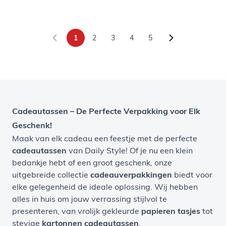
1
2
3
4
5
U lees momenteel pagina
Pagina
Pagina
Pagina
Pagina
Cadeautassen – De Perfecte Verpakking voor Elk
Geschenk!
Maak van elk cadeau een feestje met de perfecte
cadeautassen
van Daily Style! Of je nu een klein
bedankje hebt of een groot geschenk, onze
uitgebreide collectie
cadeauverpakkingen
biedt voor
elke gelegenheid de ideale oplossing. Wij hebben
alles in huis om jouw verrassing stijlvol te
presenteren, van vrolijk gekleurde
papieren tasjes
tot
stevige
kartonnen cadeautassen
.