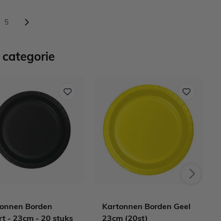
5
agina
ina
Pagina
 categorie
tonnen Borden
Kartonnen Borden Geel
t - 23cm - 20 stuks
23cm (20st)