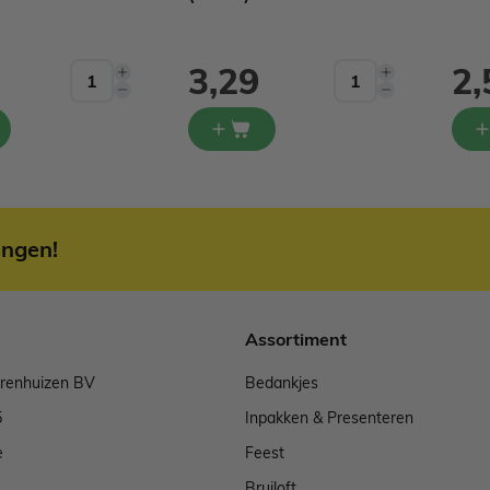
3,29
2,
ingen!
Assortiment
arenhuizen BV
Bedankjes
5
Inpakken & Presenteren
e
Feest
Bruiloft