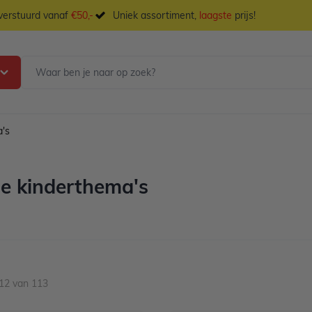
 verstuurd vanaf
€50,-
Uniek assortiment,
laagste
prijs!
a's
e kinderthema's
12
van
113