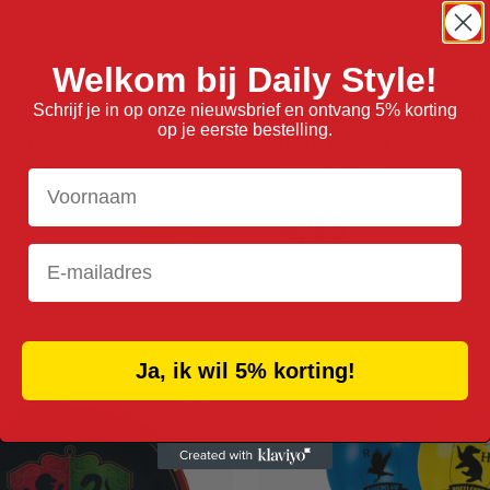
Welkom bij Daily Style!
Schrijf je in op onze nieuwsbrief en ontvang 5% korting
Happy Birthday Harry
Papieren Tafelkleed Harr
op je eerste bestelling.
,8m)
(120x180cm)
1 stuk
Verpakt per 1 stuk
Voornaam
4,99
Email
Ja, ik wil 5% korting!