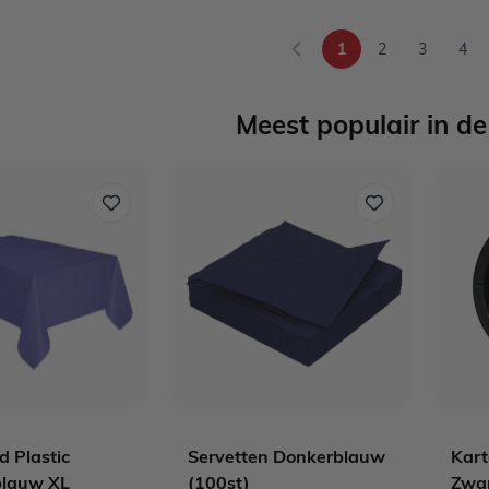
1
2
3
4
U lees momenteel p
Pagina
Pagina
Pag
Meest populair in de
d Plastic
Servetten Donkerblauw
Kar
blauw XL
(100st)
Zwar