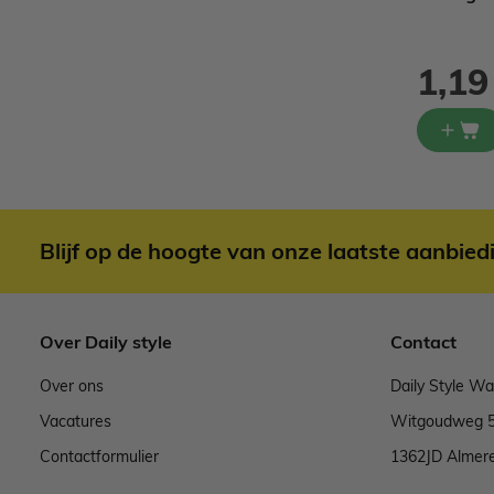
Normale prijs
0,79
0,29
1,19
Blijf op de hoogte van onze laatste aanbied
Over Daily style
Contact
Over ons
Daily Style W
Vacatures
Witgoudweg 
Contactformulier
1362JD Almer