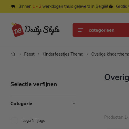
Ga naar de inhoud
Binnen
1 - 2
werkdagen thuis geleverd in België!
Gratis
categorieën
Feest
Kinderfeestjes Thema
Overige kinderthem
Overig
Selectie verfijnen
Categorie
Producten
1
-
Lego Ninjago