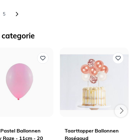
5
agina
ina
Pagina
 categorie
 Pastel Ballonnen
Taarttopper Ballonnen
 Roze - 11cm - 20
Roségoud