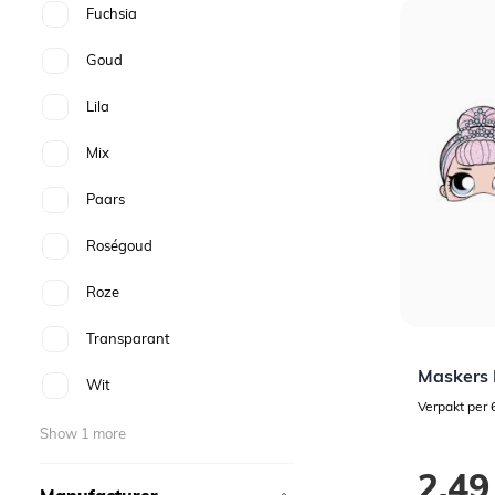
Fuchsia
Goud
Lila
Mix
Paars
Roségoud
Roze
Transparant
Maskers 
Wit
Verpakt per 
Show 1 more
2,49
Manufacturer