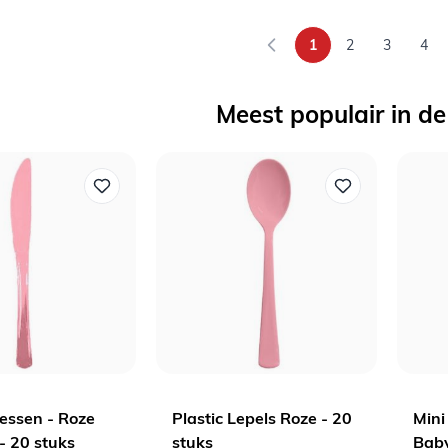
1
2
3
4
U lees momenteel p
Pagina
Pagina
Pag
Meest populair in de
Messen - Roze
Plastic Lepels Roze - 20
Mini
- 20 stuks
stuks
Baby