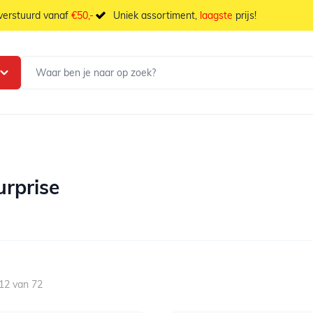
 verstuurd vanaf
€50,-
Uniek assortiment,
laagste
prijs!
rprise
12
van
72