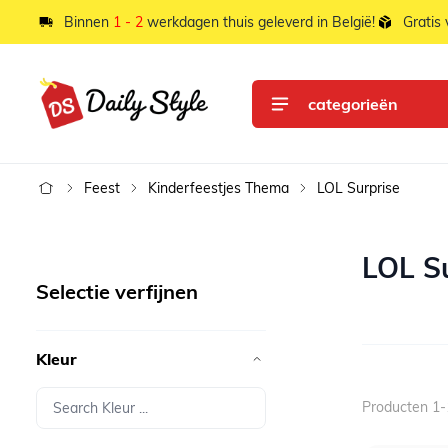
Ga naar de inhoud
Binnen
1 - 2
werkdagen thuis geleverd in België!
Gratis
categorieën
Feest
Kinderfeestjes Thema
LOL Surprise
LOL Su
Selectie verfijnen
Kleur
Producten
1
-