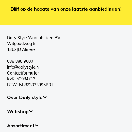
Blijf op de hoogte van onze laatste aanbiedingen!
Daily Style Warenhuizen BV
Witgoudweg 5
1362JD Almere
088 888 9600
info@dailystyle.nl
Contactformulier
KvK: 50984713
BTW: NL823033995B01
Over Daily style
Webshop
Assortiment