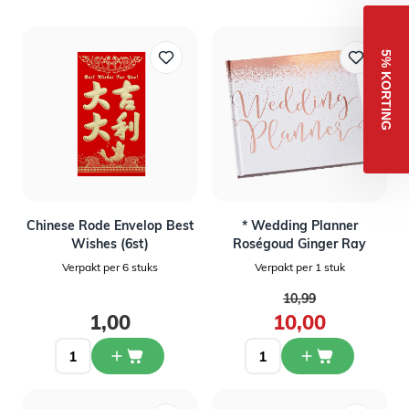
5% KORTING
Chinese Rode Envelop Best
* Wedding Planner
Wishes (6st)
Roségoud Ginger Ray
Verpakt per 6 stuks
Verpakt per 1 stuk
Normale prijs
10,99
Speciale prijs
1,00
10,00