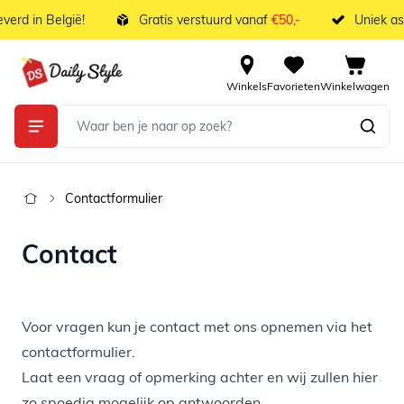
Ga naar de inhoud
erd in België!
Gratis verstuurd vanaf
€50,-
Uniek as
Winkels
Favorieten
Winkelwagen
Contactformulier
Contact
Voor vragen kun je contact met ons opnemen via het
contactformulier.
Laat een vraag of opmerking achter en wij zullen hier
zo spoedig mogelijk op antwoorden.