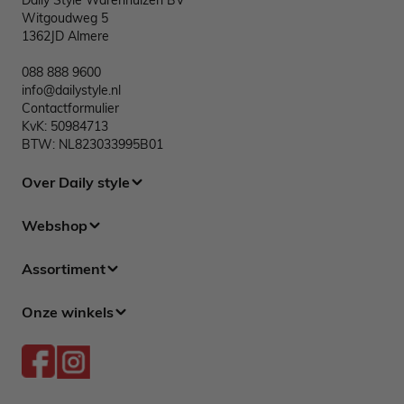
Daily Style Warenhuizen BV
Witgoudweg 5
1362JD Almere
088 888 9600
info@dailystyle.nl
Contactformulier
KvK: 50984713
BTW: NL823033995B01
Over Daily style
Webshop
Assortiment
Onze winkels