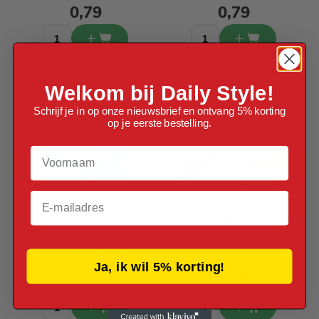
0,79
0,79
Welkom bij Daily Style!
Schrijf je in op onze nieuwsbrief en ontvang 5% korting
op je eerste bestelling.
Voornaam
Email
Hawaii Diadeem
Haarband Birthday Girl
Lichtblauw
Floral Ginger Ray
Verpakt per 1 stuk
Verpakt per 1 stuk
Ja, ik wil 5% korting!
0,79
12,49