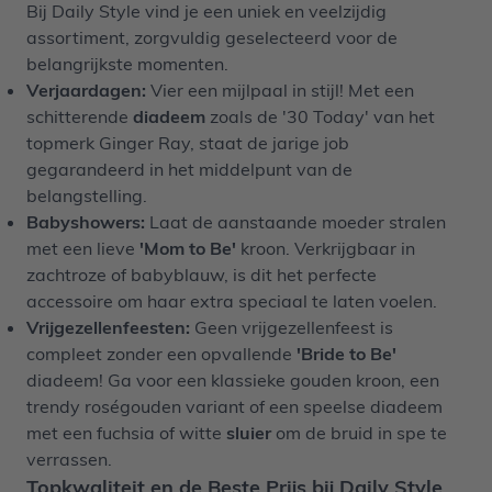
Bij Daily Style vind je een uniek en veelzijdig
assortiment, zorgvuldig geselecteerd voor de
belangrijkste momenten.
Verjaardagen:
Vier een mijlpaal in stijl! Met een
schitterende
diadeem
zoals de '30 Today' van het
topmerk Ginger Ray, staat de jarige job
gegarandeerd in het middelpunt van de
belangstelling.
Babyshowers:
Laat de aanstaande moeder stralen
met een lieve
'Mom to Be'
kroon. Verkrijgbaar in
zachtroze of babyblauw, is dit het perfecte
accessoire om haar extra speciaal te laten voelen.
Vrijgezellenfeesten:
Geen vrijgezellenfeest is
compleet zonder een opvallende
'Bride to Be'
diadeem! Ga voor een klassieke gouden kroon, een
trendy roségouden variant of een speelse diadeem
met een fuchsia of witte
sluier
om de bruid in spe te
verrassen.
Topkwaliteit en de Beste Prijs bij Daily Style