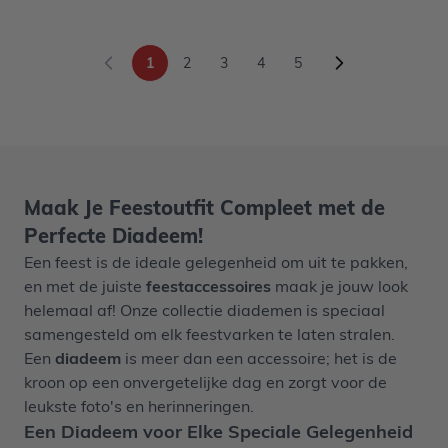
1
2
3
4
5
U lees momenteel pagina
Pagina
Pagina
Pagina
Pagina
Maak Je Feestoutfit Compleet met de
Perfecte Diadeem!
Een feest is de ideale gelegenheid om uit te pakken,
en met de juiste
feestaccessoires
maak je jouw look
helemaal af! Onze collectie diademen is speciaal
samengesteld om elk feestvarken te laten stralen.
Een
diadeem
is meer dan een accessoire; het is de
kroon op een onvergetelijke dag en zorgt voor de
leukste foto's en herinneringen.
Een Diadeem voor Elke Speciale Gelegenheid