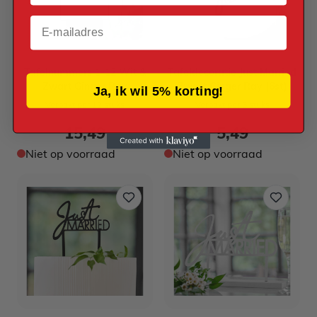
Email
Tafelnummers 1-12 Wit &
Tafeldecoratie Just Married
Zwart Ginger Ray
Zwart Ginger Ray (6st)
Ja, ik wil 5% korting!
Verpakt per 12 stuks
Verpakt per 6 stuks
15,49
5,49
Niet op voorraad
Niet op voorraad