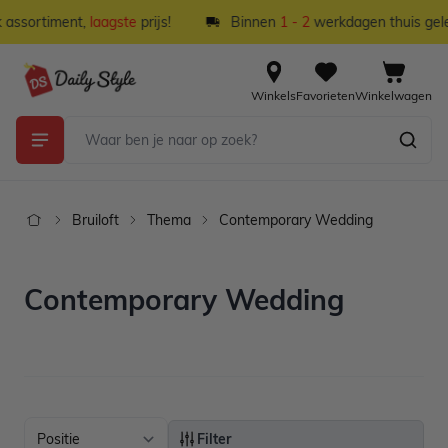
Ga naar de inhoud
ssortiment,
laagste
prijs!
Binnen
1 - 2
werkdagen thuis gelever
Winkels
Favorieten
Winkelwagen
Bruiloft
Thema
Contemporary Wedding
Contemporary Wedding
Filter