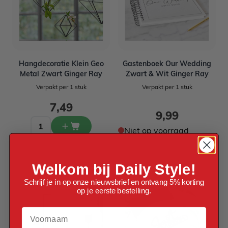
Hangdecoratie Klein Geo
Gastenboek Our Wedding
Metal Zwart Ginger Ray
Zwart & Wit Ginger Ray
Verpakt per 1 stuk
Verpakt per 1 stuk
7,49
9,99
Niet op voorraad
Welkom bij Daily Style!
Schrijf je in op onze nieuwsbrief en ontvang 5% korting
op je eerste bestelling.
Voornaam