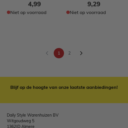
4,99
9,29
Niet op voorraad
Niet op voorraad
1
2
U lees momenteel pagina
Pagina
Blijf op de hoogte van onze laatste aanbiedingen!
Daily Style Warenhuizen BV
Witgoudweg 5
1362JD Almere