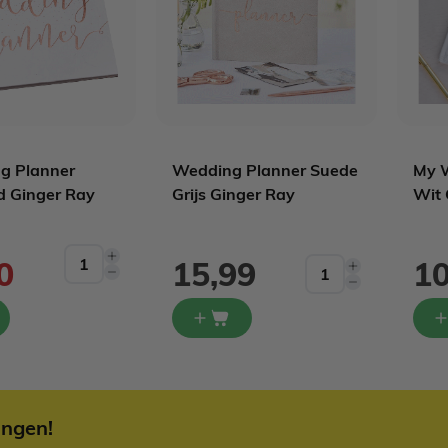
g Planner
Wedding Planner Suede
My 
 Ginger Ray
Grijs Ginger Ray
Wit 
ijs
0
15,99
10
ingen!