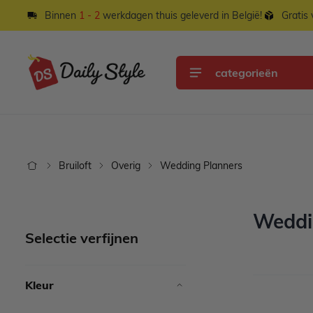
Ga naar de inhoud
Binnen
1 - 2
werkdagen thuis geleverd in België!
Gratis
categorieën
Bruiloft
Overig
Wedding Planners
Weddi
Selectie verfijnen
Kleur