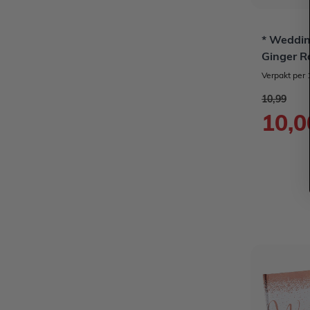
* Weddin
Ginger R
Verpakt per 
Normale pr
10,99
Speciale pr
10,0