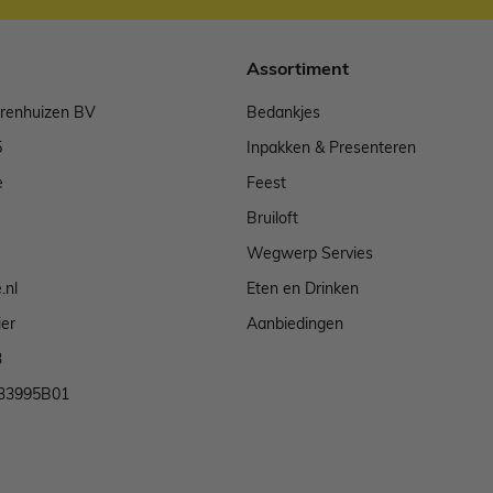
Assortiment
arenhuizen BV
Bedankjes
5
Inpakken & Presenteren
e
Feest
Bruiloft
Wegwerp Servies
.nl
Eten en Drinken
ier
Aanbiedingen
3
33995B01