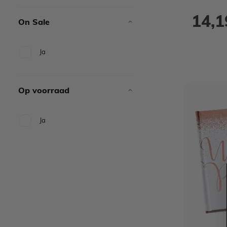
14,1
On Sale
Ja
Op voorraad
Ja