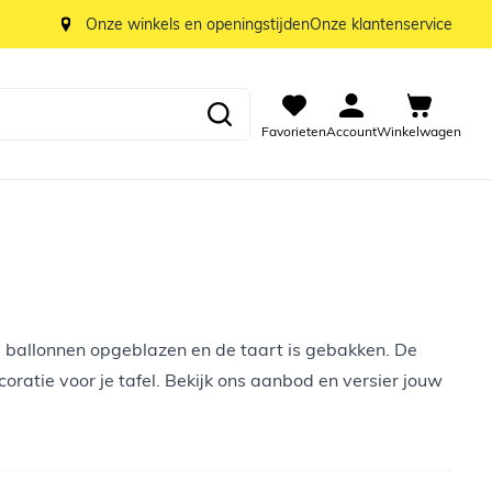
Onze winkels en openingstijden
Onze klantenservice
Favorieten
Account
Winkelwagen
e
ballonnen
opgeblazen en de
taart is gebakken
. De
coratie voor je tafel. Bekijk ons aanbod en versier jouw