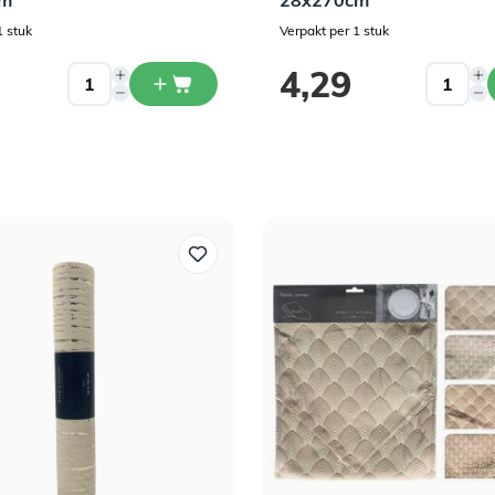
cm
28x270cm
1 stuk
Verpakt per 1 stuk
4,29