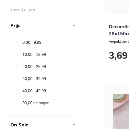
Show 13 more
Prijs
Decoratie
28x150
Verpakt per 
0,00
-
9,99
3,69
10,00
-
19,99
20,00
-
29,99
30,00
-
39,99
40,00
-
49,99
90,00
en hoger
On Sale