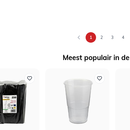
1
2
3
4
U lees momenteel p
Pagina
Pagina
Pag
Meest populair in de