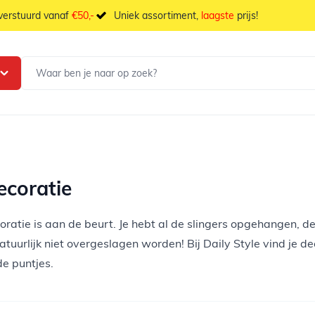
 verstuurd vanaf
€50,-
Uniek assortiment,
laagste
prijs!
ecoratie
oratie is aan de beurt. Je hebt al de
slingers
opgehangen, d
atuurlijk niet overgeslagen worden! Bij Daily Style vind je de
 de puntjes.