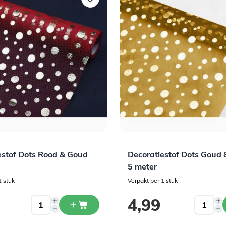
Email
Ja, ik wil 5% korting!
estof Dots Rood & Goud
Decoratiestof Dots Goud 
5 meter
1 stuk
Verpakt per 1 stuk
4,99