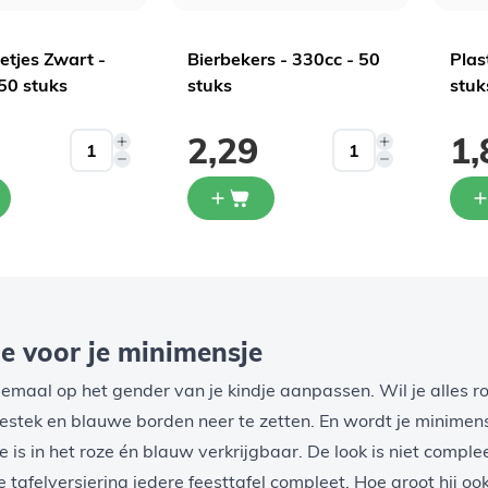
ietjes Zwart -
Bierbekers - 330cc - 50
Plas
50 stuks
stuks
stuk
2,29
1,
ie voor je minimensje
elemaal op het gender van je kindje aanpassen. Wil je alles
r
bestek
en
blauwe borden
neer te zetten. En wordt je minime
e is in het roze én blauw verkrijgbaar. De look is niet compl
tafelversiering iedere feesttafel compleet. Hoe groot hij ook