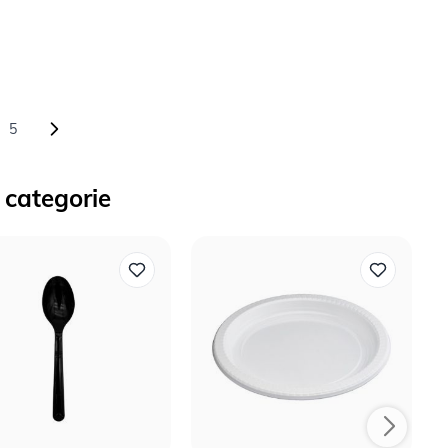
5
agina
ina
Pagina
 categorie