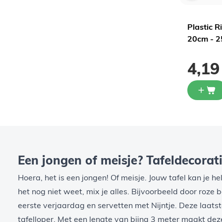
 Roze - 20
Tafelkleed Plastic
Plastic R
Koningsblauw XL
20cm - 2
1,19
4,19
Een jongen of meisje? Tafeldecorat
Hoera, het is een jongen! Of meisje. Jouw tafel kan je h
het nog niet weet, mix je alles. Bijvoorbeeld door
roze 
eerste verjaardag
en
servetten met Nijntje
. Deze laatst
tafelloper
. Met een lengte van bijna 3 meter maakt deze 