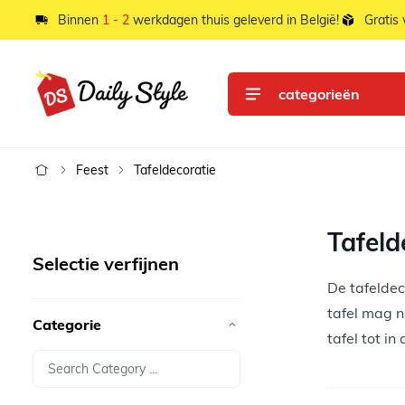
Ga naar de inhoud
Binnen
1 - 2
werkdagen thuis geleverd in België!
Gratis
categorieën
Feest
Tafeldecoratie
Tafeld
Selectie verfijnen
De tafeldec
tafel mag n
Categorie
tafel tot in