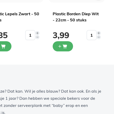
tic Lepels Zwart - 50
Plastic Borden Diep Wit
s
- 22cm - 50 stuks
85
3,99
oze
? Dat kan. Wil je alles
blauw
? Dat kan ook. En als je
nsje 1 jaar? Dan hebben we speciale
bekers voor de
eet zonder
serveerplank met “baby” erop
en een
 is.