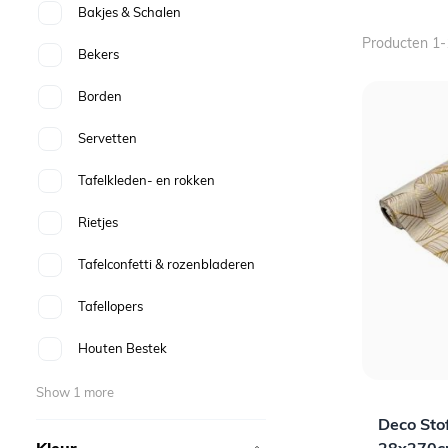
Bakjes & Schalen
Producten
1
-
Bekers
Borden
Servetten
Tafelkleden- en rokken
Rietjes
Tafelconfetti & rozenbladeren
Tafellopers
Houten Bestek
Show 1 more
Deco Stof
Kleur