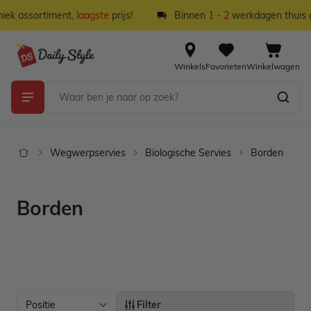
Ga naar de inhoud
ek assortiment,
laagste
prijs!
Binnen
1 - 2
werkdagen thuis gel
Winkels
Favorieten
Winkelwagen
Wegwerpservies
Biologische Servies
Borden
Borden
Filter