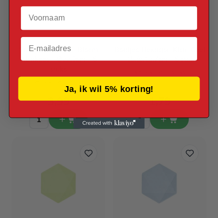
Voornaam
Email
Suikerriet Borden Bloem
Bordjes Hexagon Klein Geel
Abrikoos – Ø22,9cm – 6
- 15,8x13,7cm - 6 stuks
stuks
Verpakt per 6 stuks
Verpakt per 6 stuks
Ja, ik wil 5% korting!
3,99
1,79