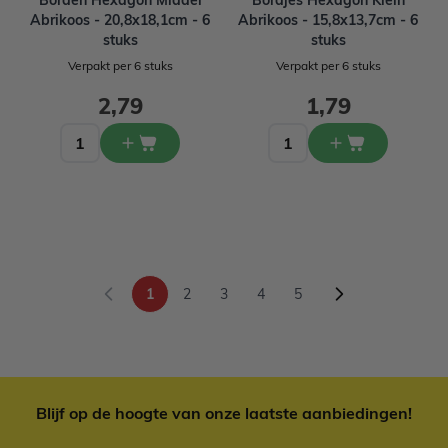
Borden Hexagon Middel
Bordjes Hexagon Klein
Abrikoos - 20,8x18,1cm - 6
Abrikoos - 15,8x13,7cm - 6
stuks
stuks
Verpakt per 6 stuks
Verpakt per 6 stuks
2,79
1,79
1
2
3
4
5
U lees momenteel pagina
Pagina
Pagina
Pagina
Pagina
Blijf op de hoogte van onze laatste aanbiedingen!