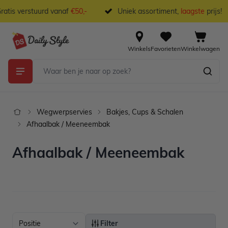
Ga naar de inhoud
tis verstuurd vanaf
€50,-
Uniek assortiment,
laagste
prijs!
Winkels
Favorieten
Winkelwagen
Wegwerpservies
Bakjes, Cups & Schalen
Afhaalbak / Meeneembak
Afhaalbak / Meeneembak
Filter