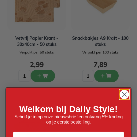
Vetvrij Papier Krant -
Snackbakjes A9 Kraft - 100
30x40cm - 50 stuks
stuks
Verpakt per 50 stuks
Verpakt per 100 stuks
2,99
7,89
Welkom bij Daily Style!
Schrijf je in op onze nieuwsbrief en ontvang 5% korting
op je eerste bestelling.
Voornaam