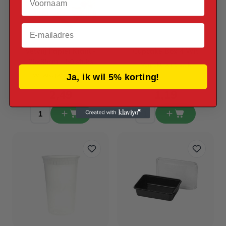
Email
Vetvrij Papier Krant -
Cupcake Box 4 Wit
25x35cm - 50 stuks
Verpakt per 1 stuk
Verpakt per 50 stuks
Ja, ik wil 5% korting!
2,49
1,19