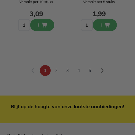
Verpakt per 10 stuks
Verpakt per 5 stuks
3,09
1,99
1
2
3
4
5
U lees momenteel pagina
Pagina
Pagina
Pagina
Pagina
Blijf op de hoogte van onze laatste aanbiedingen!