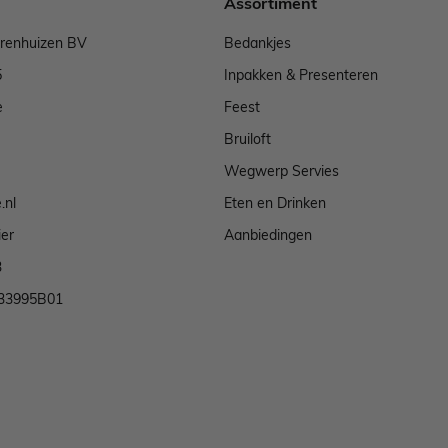
Assortiment
arenhuizen BV
Bedankjes
5
Inpakken & Presenteren
e
Feest
Bruiloft
Wegwerp Servies
.nl
Eten en Drinken
ier
Aanbiedingen
3
33995B01