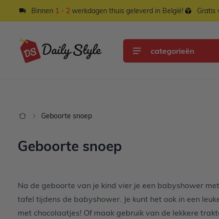
Ga naar de inhoud
Binnen
1 - 2
werkdagen thuis geleverd in België!
Gratis
categorieën
Geboorte snoep
Geboorte snoep
Na de geboorte van je kind vier je een babyshower met 
tafel tijdens de babyshower. Je kunt het ook in een le
met chocolaatjes! Of maak gebruik van de lekkere trakt