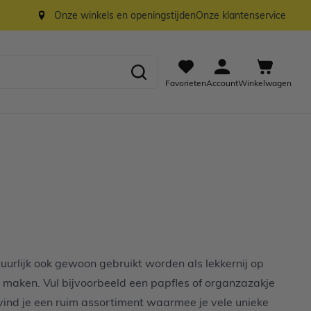
Onze winkels en openingstijden
Onze klantenservice
Favorieten
Account
Winkelwagen
uurlijk ook gewoon gebruikt worden als lekkernij op
n maken. Vul bijvoorbeeld een papfles of organzazakje
vind je een ruim assortiment waarmee je vele unieke