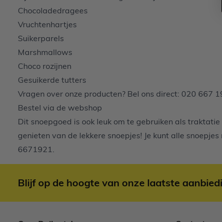
Chocoladedragees
Vruchtenhartjes
Suikerparels
Marshmallows
Choco rozijnen
Gesuikerde tutters
Vragen over onze producten? Bel ons direct: 020 667 1
Bestel via de webshop
Dit snoepgoed is ook leuk om te gebruiken als traktatie
genieten van
de lekkere snoepjes
! Je kunt alle snoepje
6671921
.
Blijf op de hoogte van onze laatste aanbied