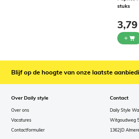
Transparant (6st)
stuks
1,99
3,79
Blijf op de hoogte van onze laatste aanbied
Over Daily style
Contact
Over ons
Daily Style W
Vacatures
Witgoudweg 
Contactformulier
1362JD Almer