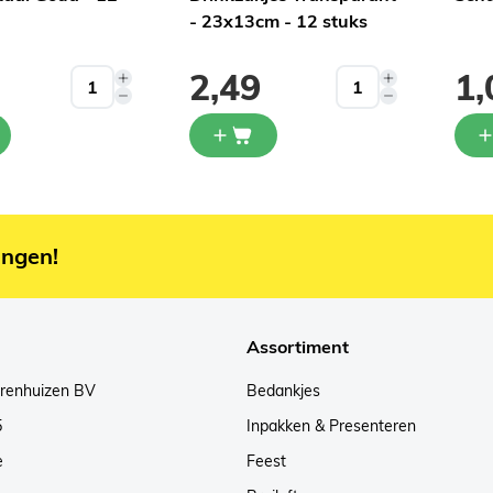
- 23x13cm - 12 stuks
2,49
1,
ingen!
Assortiment
arenhuizen BV
Bedankjes
5
Inpakken & Presenteren
e
Feest