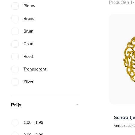
Producten
1
-
Blauw
Brons
Bruin
Goud
Rood
Transparant
Zilver
Prijs
Schaaltj
1,00
-
1,99
Verpakt per 
2,00
-
2,99