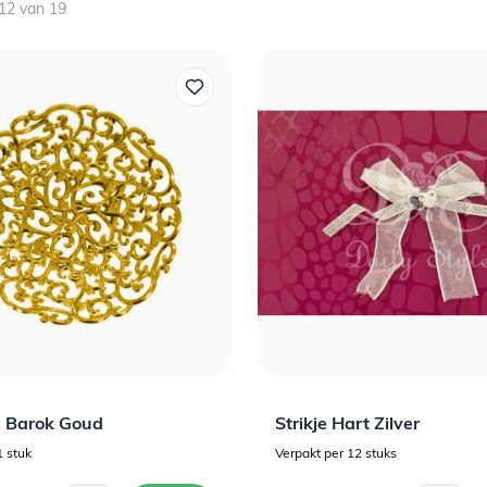
12
van
19
e Barok Goud
Strikje Hart Zilver
1 stuk
Verpakt per 12 stuks