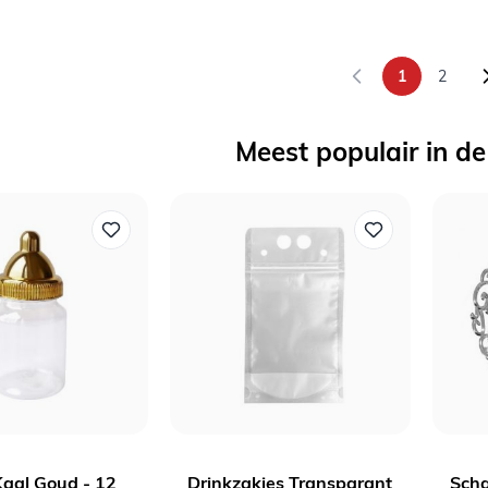
1
2
U lees mome
Pagina
Meest populair in de
Kaal Goud - 12
Drinkzakjes Transparant
Scha