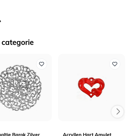
nteel pagina
 categorie
altje Barok Zilver
Acryllen Hart Amulet