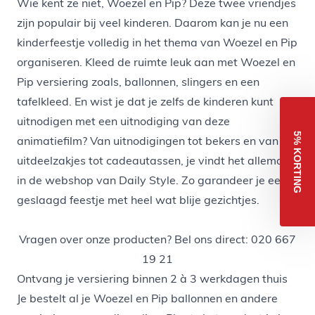
Wie kent ze niet, Woezel en Pip? Deze twee vriendjes
zijn populair bij veel kinderen. Daarom kan je nu
een
kinderfeestje
volledig in het thema van Woezel en Pip
organiseren. Kleed de ruimte leuk aan met Woezel en
Pip versiering zoals,
ballonnen
,
slingers
en een
tafelkleed
. En wist je dat je zelfs de kinderen kunt
uitnodigen met een uitnodiging van deze
5% KORTING
animatiefilm? Van uitnodigingen tot bekers en van
uitdeelzakjes tot
cadeautassen
, je vindt het allemaal
in de webshop van Daily Style. Zo garandeer je een
geslaagd feestje met heel wat blije gezichtjes.
Vragen over onze producten? Bel ons direct: 020 667
19 21
Ontvang je versiering binnen 2 à 3 werkdagen thuis
Je bestelt al je Woezel en Pip ballonnen en andere