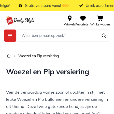
Ga naar de inhoud
elgië!
Gratis verstuurd vanaf
€50,-
Uniek assortimen
Winkels
Favorieten
Winkelwagen
Woezel en Pip versiering
Woezel en Pip versiering
Vier de verjaardag van je zoon of dochter in stijl met
leuke Woezel en Pip ballonnen en andere versiering in
dit thema. Deze twee getekende hondjes zijn de
grootste vrienden! Is jouw kind ook een groot fan?