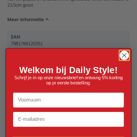
23,5cm groot.
Meer informatie
EAN
7981766120351
Kleur
Zwart
Welkom bij Daily Style!
Schrijf je in op onze nieuwsbrief en ontvang 5% korting
Materiaal
op je eerste bestelling.
Plastic
Voornaam
Verpakt per
Verpakt per 1 stuk
Email
Afmetingen
23,5 cm