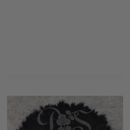
Waaier 'Fluffy' Zwart
Art. nr. 1203-35ZWART
Informeer mij wanneer dit product op voorraad is
Niet op voorraad
1,50