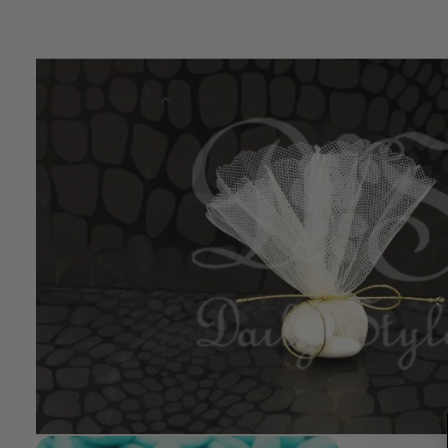
Voorgesneden decoratie tule in het creme. De tule rondjes heb
en zijn per 48 sheets verpakt. NB: exclusief inhoud en draad
Meer informatie
Kleur
Creme
Materiaal
Tule
Verpakt per
Verpakt per 48 
Afmetingen
24 cm (doorsne
Reviews