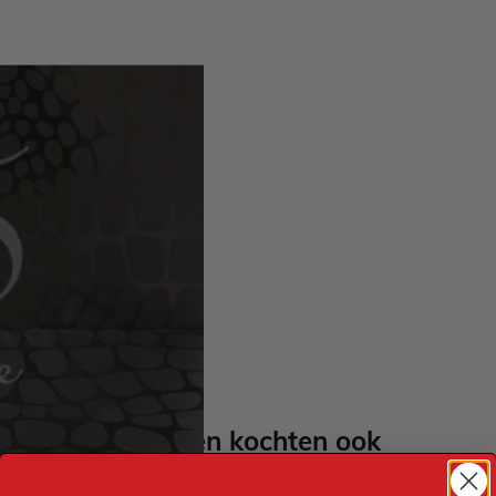
ben een diameter van 24 cm
sheets
de)
Anderen kochten ook