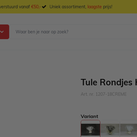
 verstuurd vanaf
€50,-
Uniek assortiment,
laagste
prijs!
Tule Rondjes
Art. nr. 1207-18CREME
Variant