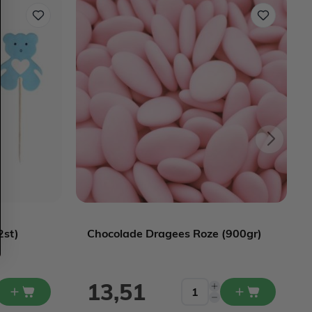
2st)
Chocolade Dragees Roze (900gr)
13,51