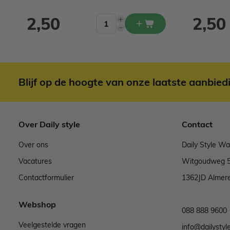
2,50
2,50
Blijf op de hoogte van onze laatste aanbied
Over Daily style
Contact
Over ons
Daily Style W
Vacatures
Witgoudweg 
Contactformulier
1362JD Almer
Webshop
088 888 9600
Veelgestelde vragen
info@dailystyle