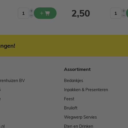
2,50
ingen!
Assortiment
arenhuizen BV
Bedankjes
5
Inpakken & Presenteren
e
Feest
Bruiloft
Wegwerp Servies
.nl
Eten en Drinken