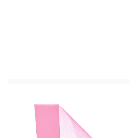
Tule Rol Roze- 15cm - 22
meter
Art. nr. 1906-56ROZE
Variant