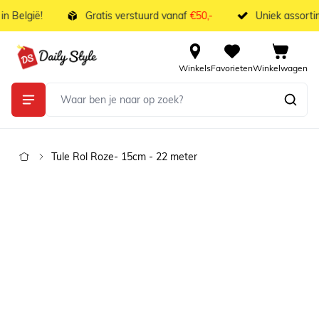
Ga naar de inhoud
 België!
Gratis verstuurd vanaf
€50,-
Uniek assortim
Winkels
Favorieten
Winkelwagen
Tule Rol Roze- 15cm - 22 meter