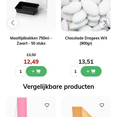
Maaltijdbakken 750ml -
Chocolade Dragees Wit
Zwart - 50 stuks
(900gr)
Normale prijs
13,50
12,49
13,51
Vergelijkbare producten