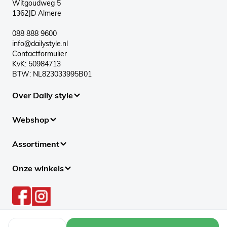
Witgoudweg 5
1362JD Almere
088 888 9600
info@dailystyle.nl
Contactformulier
KvK: 50984713
BTW: NL823033995B01
Over Daily style
Webshop
Assortiment
Onze winkels
Aantal