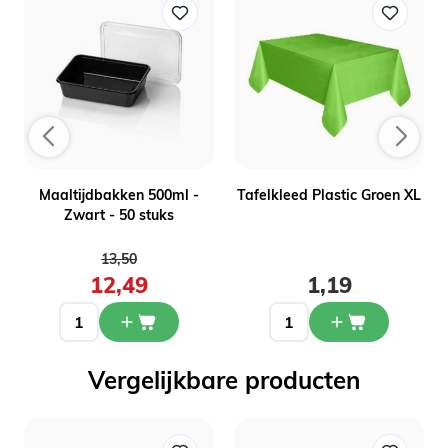
Maaltijdbakken 500ml -
Tafelkleed Plastic Groen XL
Zwart - 50 stuks
Normale prijs
13,50
12,49
1,19
Vergelijkbare producten