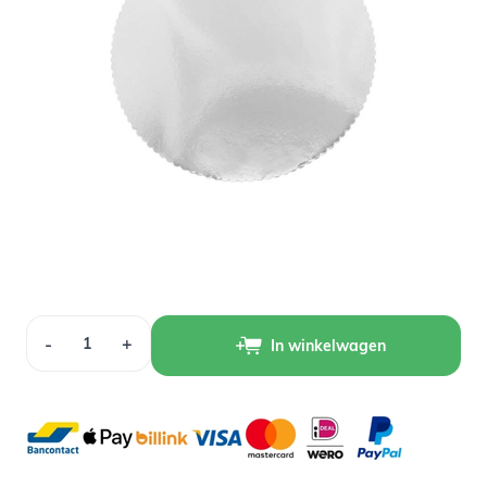
Variant
Op voorraad
1,89
Verpakt per 5 stuks
Aantal
-
+
In winkelwagen