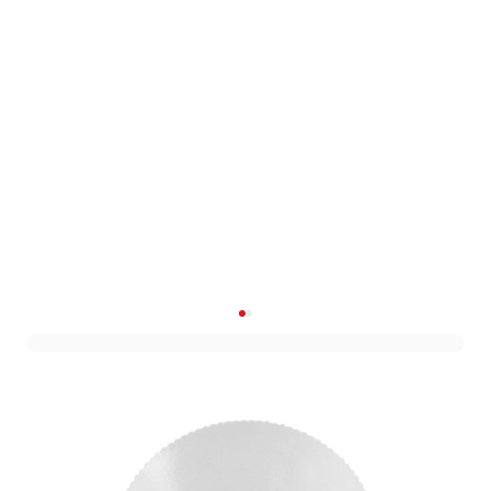
Taartkarton Ø25cm Zilver
(5st)
Art. nr. 1306-11ZILVER