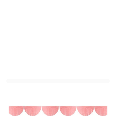
Slinger Fringe Roze
Art. nr. JQ08009ROZE
Variant