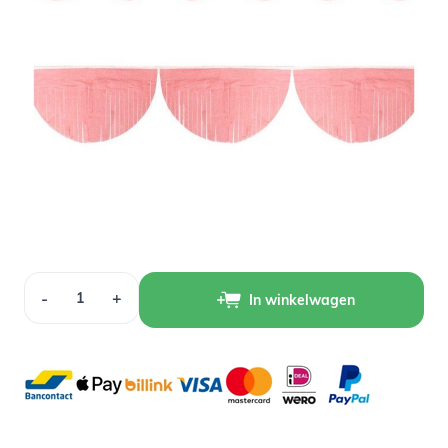
Op voorraad
2,99
1,99
Verpakt per 1 stuk
Aantal
-
+
In winkelwagen