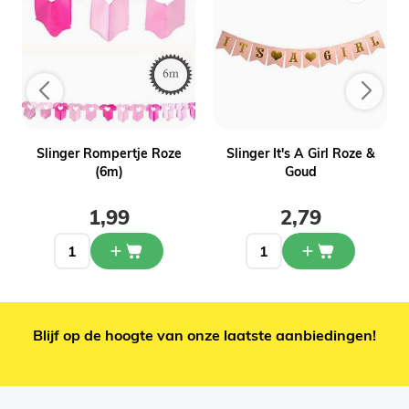
d
Slinger Rompertje Roze
Slinger It's A Girl Roze &
(6m)
Goud
1,99
2,79
Blijf op de hoogte van onze laatste aanbiedingen!