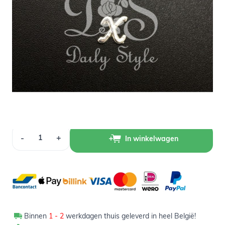
Op voorraad
1,00
Verpakt per 12 stuks
Aantal
-
+
In winkelwagen
Binnen
1 - 2
werkdagen thuis geleverd in heel België!