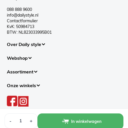
088 888 9600
info@dailystyle.nl
Contactformulier
KvK: 50984713
BTW: NL823033995B01
Over Daily style
Webshop
Assortiment
Onze winkels
Aantal
-
+
In winkelwagen