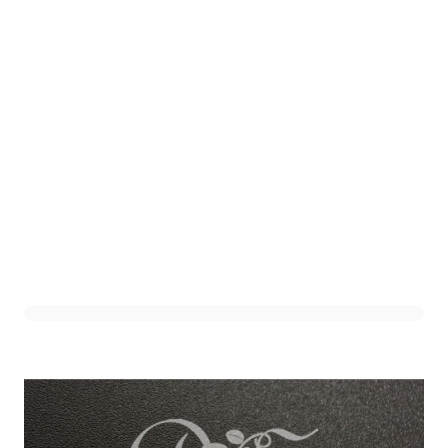
Sierletter X Zilver (12st)
Art. nr. 1301-400Z-X
Variant