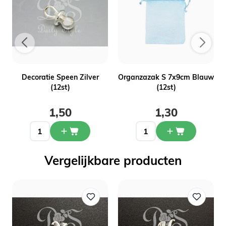
Decoratie Speen Zilver
Organzazak S 7x9cm Blauw
(12st)
(12st)
1,50
1,30
Vergelijkbare producten