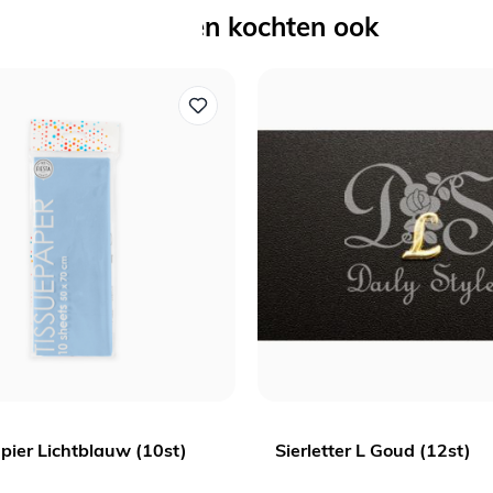
Anderen kochten ook
Welkom bij Daily Style!
Schrijf je in op onze nieuwsbrief en ontvang 5% korting
op je eerste bestelling.
Voornaam
Email
Ja, ik wil 5% korting!
pier Lichtblauw (10st)
Sierletter L Goud (12st)