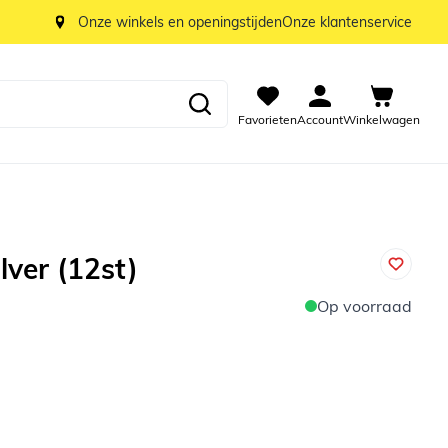
Onze winkels en openingstijden
Onze klantenservice
Favorieten
Account
Winkelwagen
ilver (12st)
Op voorraad