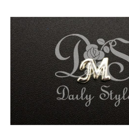
Mini decoratie sierletters en -cijfers in het goud of zilver. De let
en verpakt per 12 stuks
Meer informatie
EAN
878891112555
Kleur
Zilver
Materiaal
Plastic
Verpakt per
Verpakt per 12 
Afmetingen
1 x 1 cm
Doorsnede
1 cm
Reviews