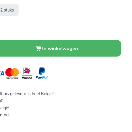
12 stuks
In winkelwagen
huis geleverd in heel België!
50-
elgië
ntact