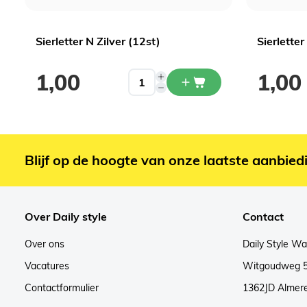
Sierletter N Zilver (12st)
Sierletter
1,00
1,00
Blijf op de hoogte van onze laatste aanbied
Over Daily style
Contact
Over ons
Daily Style W
Vacatures
Witgoudweg 
Contactformulier
1362JD Almer