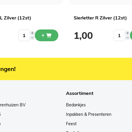
 L Zilver (12st)
Sierletter R Zilver (12st)
1,00
ingen!
Assortiment
arenhuizen BV
Bedankjes
5
Inpakken & Presenteren
e
Feest