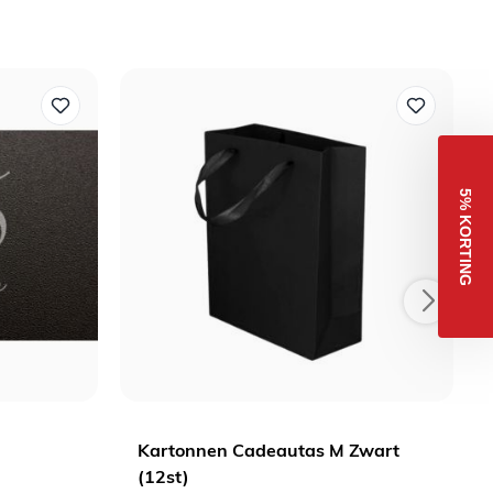
5% KORT
Kartonnen Cadeautas M Zwart
(12st)