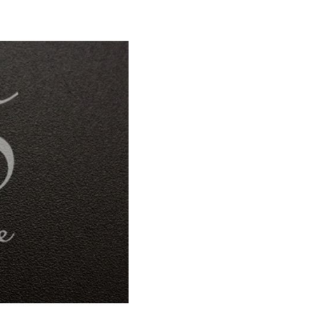
ter M is 1,1x0,9cm (LxB) groot
6
stuks