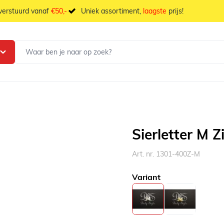
 verstuurd vanaf
€50,-
Uniek assortiment,
laagste
prijs!
Sierletter M Z
Art. nr. 1301-400Z-M
Variant