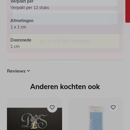
Email
Verpakt per
Verpakt per 12 stuks
Afmetingen
1 x 1 cm
Ja, ik wil 5% korting!
Doorsnede
1 cm
Reviews
Anderen kochten ook