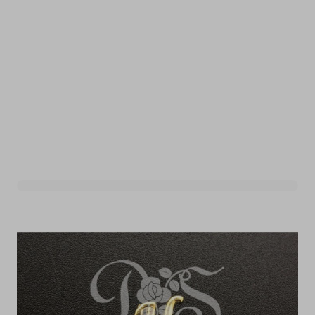
Sierletter H Goud (12st)
Art. nr. 1301-400G-H
Variant