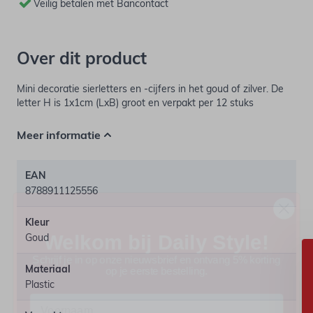
Veilig betalen met Bancontact
Over dit product
Mini decoratie sierletters en -cijfers in het goud of zilver. De
letter H is 1x1cm (LxB) groot en verpakt per 12 stuks
Meer informatie
EAN
8788911125556
Welkom bij Daily Style!
Kleur
Schrijf je in op onze nieuwsbrief en ontvang 5% korting
Goud
op je eerste bestelling.
Materiaal
Voornaam
Plastic