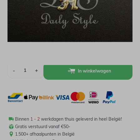
Op voorraad
1,00
Verpakt per 12 stuks
Aantal
-
+
In winkelwagen
Binnen
1 - 2
werkdagen thuis geleverd in heel België!
Gratis verstuurd vanaf €50-
1.500+ afhaalpunten in België