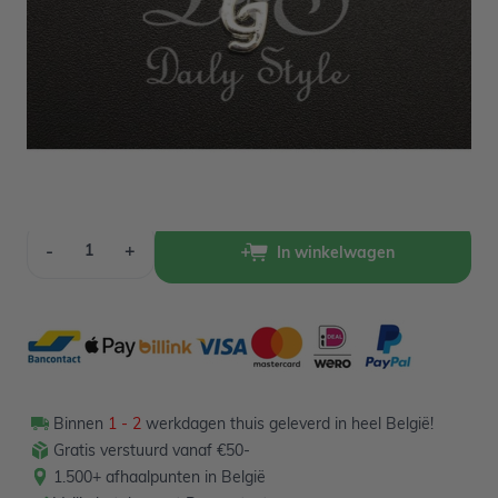
Op voorraad
1,00
Verpakt per 12 stuks
Aantal
-
+
In winkelwagen
Binnen
1 - 2
werkdagen thuis geleverd in heel België!
Gratis verstuurd vanaf €50-
1.500+ afhaalpunten in België