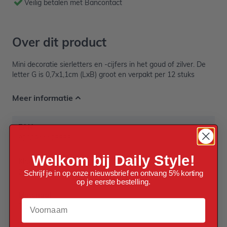
Veilig betalen met Bancontact
Over dit product
Mini decoratie sierletters en -cijfers in het goud of zilver. De
letter G is 0,7x1,1cm (LxB) groot en verpakt per 12 stuks
Meer informatie
EAN
8788911125556
Welkom bij Daily Style!
Kleur
Zilver
Schrijf je in op onze nieuwsbrief en ontvang 5% korting
op je eerste bestelling.
Materiaal
Voornaam
Plastic