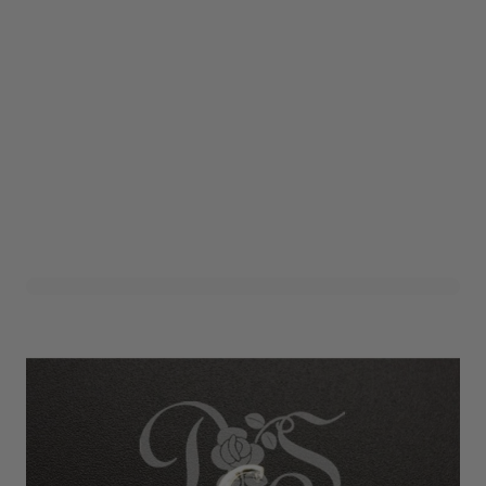
Sierletter G Zilver (12st)
Art. nr. 1301-400Z-G
Variant