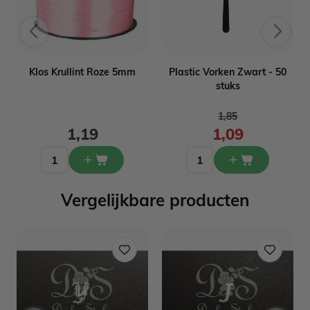
Klos Krullint Roze 5mm
Plastic Vorken Zwart - 50
stuks
Normale prijs
1,85
1,19
1,09
Vergelijkbare producten