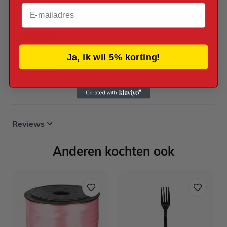
Verpakt per
Email
Verpakt per 12 stuks
Afmetingen
1 x 1 cm
Ja, ik wil 5% korting!
Doorsnede
1 cm
Reviews
Anderen kochten ook