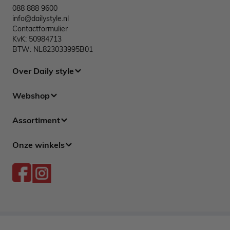
088 888 9600
info@dailystyle.nl
Contactformulier
KvK: 50984713
BTW: NL823033995B01
Over Daily style
Webshop
Assortiment
Onze winkels
© 2015 - 2026 | Daily Style
Algemene voorwaarden
Privacy policy