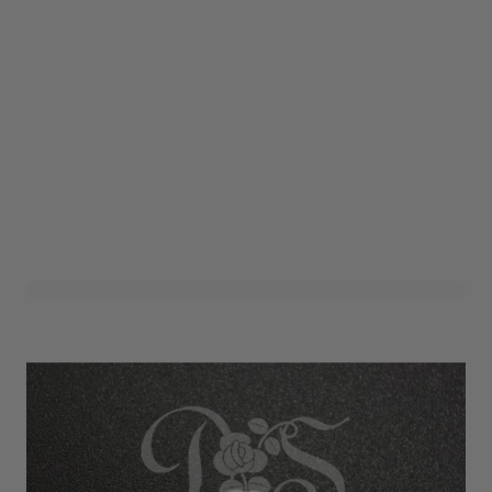
Sierfiguur Ringen Zilver
(12st)
Art. nr. 1301-400Z-RING
Informeer mij wanneer dit product op voorraad is
Variant