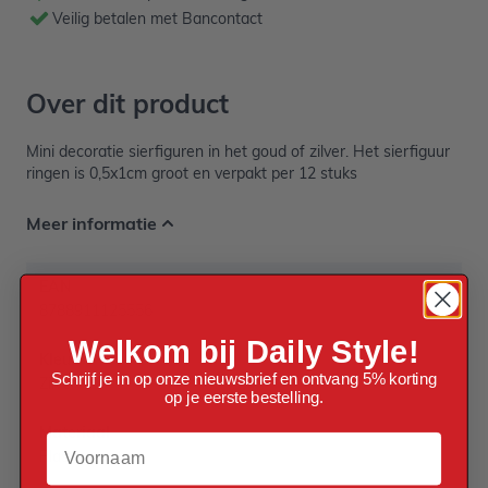
Veilig betalen met Bancontact
Over dit product
Mini decoratie sierfiguren in het goud of zilver. Het sierfiguur
ringen is 0,5x1cm groot en verpakt per 12 stuks
Meer informatie
EAN
8788911125556
Welkom bij Daily Style!
Kleur
Schrijf je in op onze nieuwsbrief en ontvang 5% korting
Zilver
op je eerste bestelling.
Materiaal
Voornaam
Plastic