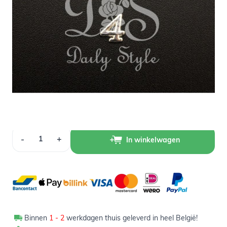
Op voorraad
1,00
Verpakt per 12 stuks
Aantal
-
+
In winkelwagen
Binnen
1 - 2
werkdagen thuis geleverd in heel België!