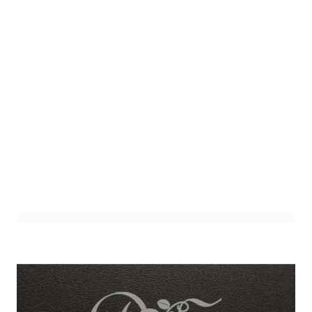
Siercijfer 4 Zilver (12st)
Art. nr. 1301-400Z-4
Variant