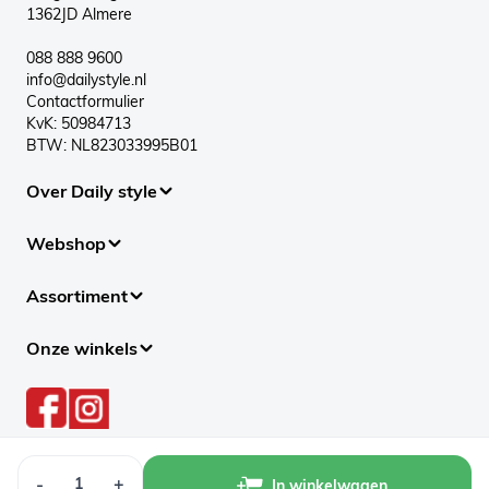
1362JD Almere
088 888 9600
info@dailystyle.nl
Contactformulier
KvK: 50984713
BTW: NL823033995B01
Over Daily style
Webshop
Assortiment
Onze winkels
Aantal
-
+
In winkelwagen