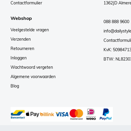
Contactformulier
1362JD Almer
Webshop
088 888 9600
Veelgestelde vragen
info@dailystyle
Verzenden
Contactformul
Retourneren
KvK: 5098471
Inloggen
BTW: NL8230
Wachtwoord vergeten
Algemene voorwaarden
Blog