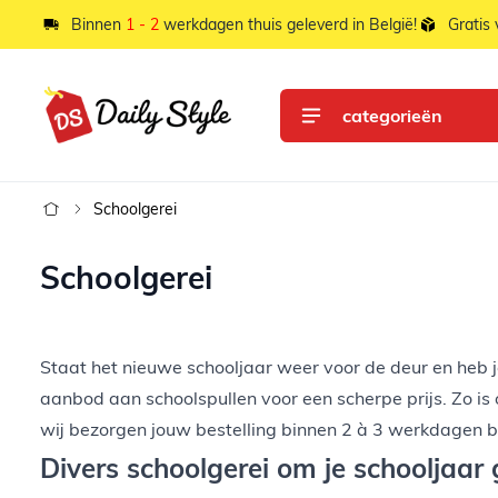
Ga naar de inhoud
Binnen
1 - 2
werkdagen thuis geleverd in België!
Gratis
categorieën
Schoolgerei
Schoolgerei
Staat het nieuwe schooljaar weer voor de deur en heb je
aanbod aan schoolspullen voor een scherpe prijs. Zo is
wij bezorgen jouw bestelling binnen 2 à 3 werkdagen bij
Divers schoolgerei om je schooljaar