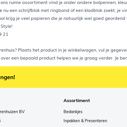
ons ruime assortiment vind je onder andere balpennen, kleurp
je nu een schrijfblok met ringband of een kladblok zoekt, je 
l krijg je veel papieren die je natuurlijk wel goed georden
 Style
!
9 21
renhuis
? Plaats het product in je winkelwagen, vul je gegeve
over een bepaald product helpen we je graag verder. Je bere
ingen!
Assortiment
arenhuizen BV
Bedankjes
5
Inpakken & Presenteren