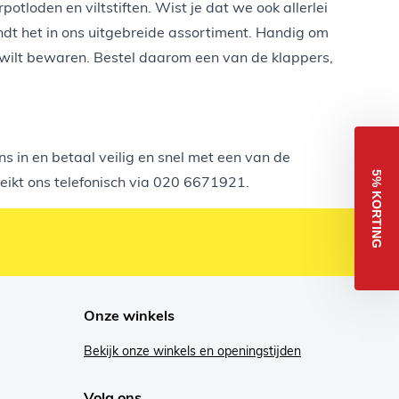
otloden en viltstiften. Wist je dat we ook allerlei
vindt het in ons uitgebreide assortiment. Handig om
d wilt bewaren. Bestel daarom een van de klappers,
ns in en betaal veilig en snel met een van de
5% KORTING
ikt ons telefonisch via
020 6671921
.
Onze winkels
Bekijk onze winkels en openingstijden
Volg ons