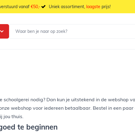
 verstuurd vanaf
€50,-
Uniek assortiment,
laagste
prijs!
 schoolgerei nodig? Dan kun je uitstekend in de webshop van 
 onze webshop voor iedereen betaalbaar. Bestel in een paar 
 jou thuis.
 goed te beginnen