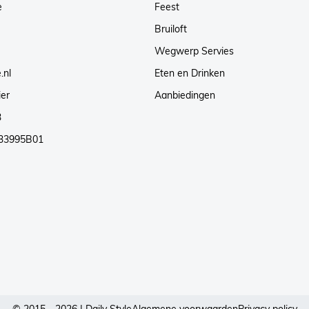
e
Feest
Bruiloft
Wegwerp Servies
.nl
Eten en Drinken
ier
Aanbiedingen
3
33995B01