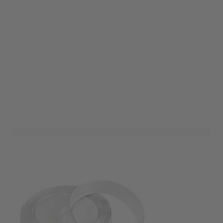
Satijnlint Wit 2cm - 22,8
meter lint
Art. nr. 1207-34WIT
Variant