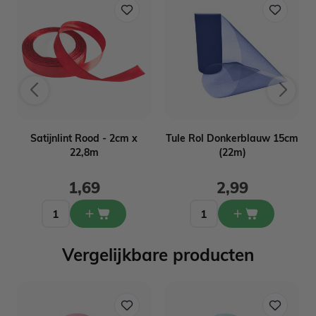
m
Satijnlint Rood - 2cm x
Tule Rol Donkerblauw 15cm
22,8m
(22m)
1,69
2,99
Vergelijkbare producten