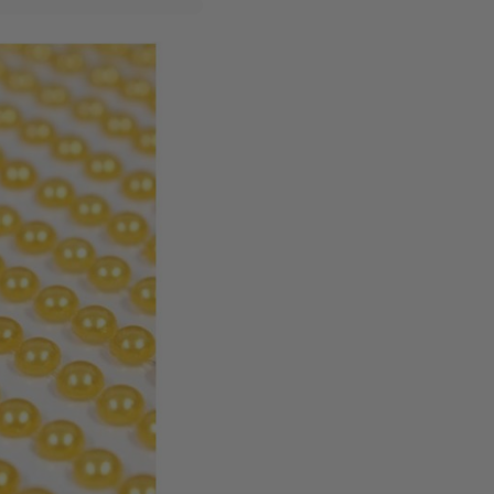
tickervel bevat 396 parel
4
el