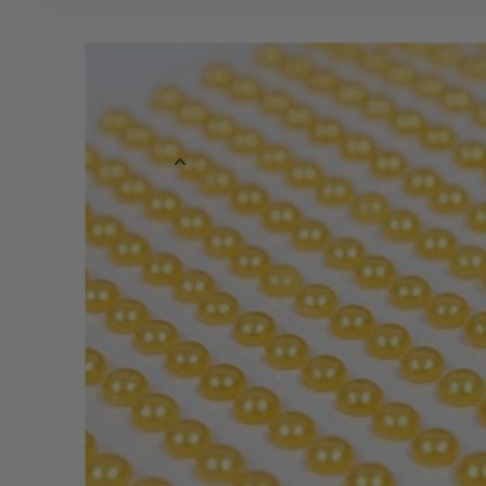
Over dit product
Glanzende parel stickervel in diverse kleuren verkrijgbaar. Eén s
steentjes. De steentjes hebben een diameter van 0,4 cm.
Meer informatie
EAN
878891114612
Kleur
Goud
Materiaal
Plastic
Verpakt per
Verpakt per 1 v
Afmetingen
0,4 cm
Reviews