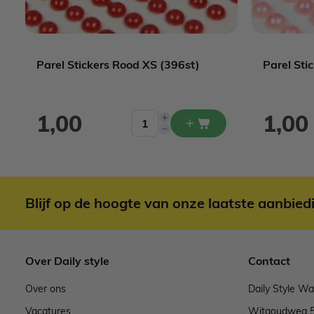
Parel Stickers Rood XS (396st)
Parel Sti
1,00
1,00
Blijf op de hoogte van onze laatste aanbied
Over Daily style
Contact
Over ons
Daily Style W
Vacatures
Witgoudweg 