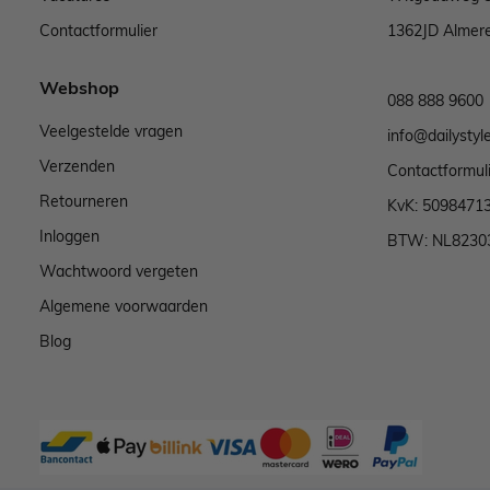
Contactformulier
1362JD Almer
Webshop
088 888 9600
Veelgestelde vragen
info@dailystyle
Verzenden
Contactformul
Retourneren
KvK: 5098471
Inloggen
BTW: NL8230
Wachtwoord vergeten
Algemene voorwaarden
Blog