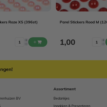
ckers Roze XS (396st)
Parel Stickers Rood M (12
1,00
ingen!
Assortiment
arenhuizen BV
Bedankjes
5
Inpakken & Presenteren