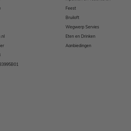
e
Feest
Bruiloft
Wegwerp Servies
.nl
Eten en Drinken
ier
Aanbiedingen
3
33995B01