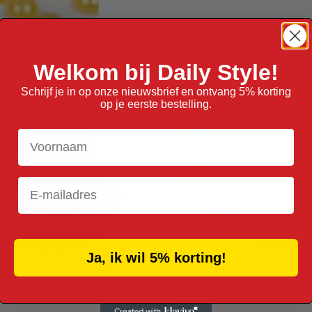
Anderen kochten ook
Welkom bij Daily Style!
Schrijf je in op onze nieuwsbrief en ontvang 5% korting
op je eerste bestelling.
Voornaam
Email
Ja, ik wil 5% korting!
 Pom Pom Blauw
Kartonnen Bordjes Groen
(20st)