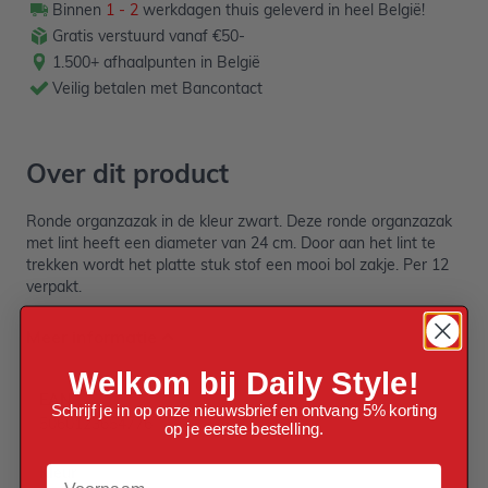
Binnen
1 - 2
werkdagen thuis geleverd in heel België!
Gratis verstuurd vanaf €50-
1.500+ afhaalpunten in België
Veilig betalen met Bancontact
Over dit product
Ronde organzazak in de kleur zwart. Deze ronde organzazak
met lint heeft een diameter van 24 cm. Door aan het lint te
trekken wordt het platte stuk stof een mooi bol zakje. Per 12
verpakt.
Meer informatie
Welkom bij Daily Style!
EAN
Schrijf je in op onze nieuwsbrief en ontvang 5% korting
5060123654776
op je eerste bestelling.
Voornaam
Kleur