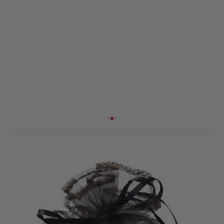
Organzazak Ø35cm Zwart
(12st)
Art. nr. 1103-83ZWART
Informeer mij wanneer dit product op voorraad is
Variant