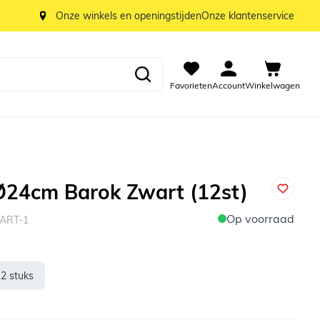
Onze winkels en openingstijden
Onze klantenservice
Favorieten
Account
Winkelwagen
24cm Barok Zwart (12st)
Op voorraad
WART-1
12 stuks