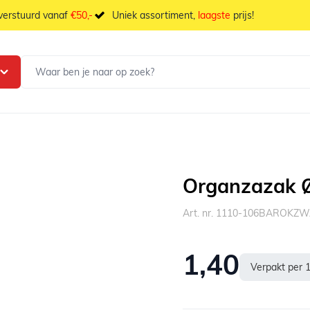
 verstuurd vanaf
€50,-
Uniek assortiment,
laagste
prijs!
Organzazak Ø
Art. nr. 1110-106BAROKZ
1,40
Verpakt per 