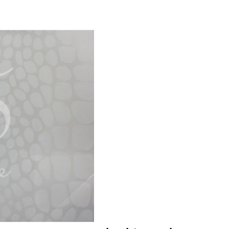
azak met lint heeft een
e stuk stof een mooi bol
3
stuks