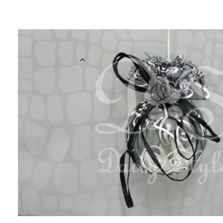
Ronde organzazak in Barok stijl in het zwart. Deze ronde organz
diameter van 24 cm. Door aan het lint te trekken wordt het platt
zakje. Per 12 verpakt
Meer informatie
EAN
506012365478
Kleur
Zwart
Materiaal
Organza
Verpakt per
Verpakt per 12 
Afmetingen
24 cm
Reviews