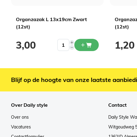
Organzazak L 13x19cm Zwart
Organzaz
(12st)
(12st)
3,00
1,20
Blijf op de hoogte van onze laatste aanbied
Over Daily style
Contact
Over ons
Daily Style W
Vacatures
Witgoudweg 
Contactformulier
1362JD Almer