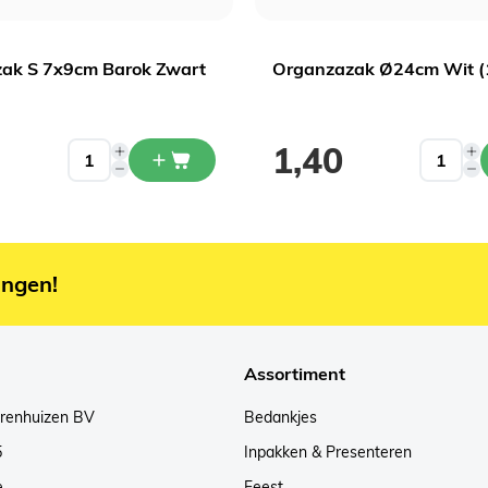
ak S 7x9cm Barok Zwart
Organzazak Ø24cm Wit (
1,40
ingen!
Assortiment
arenhuizen BV
Bedankjes
5
Inpakken & Presenteren
e
Feest