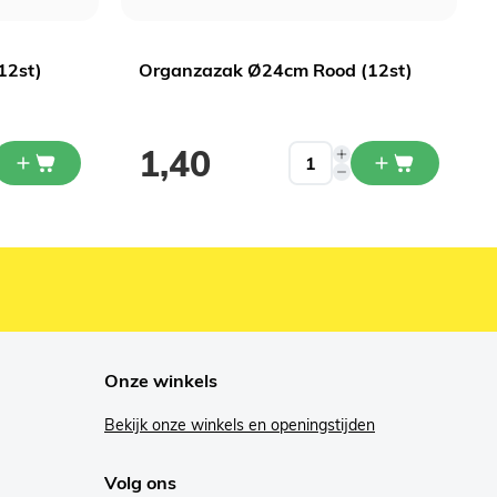
12st)
Organzazak Ø24cm Rood (12st)
1,40
Onze winkels
Bekijk onze winkels en openingstijden
Volg ons