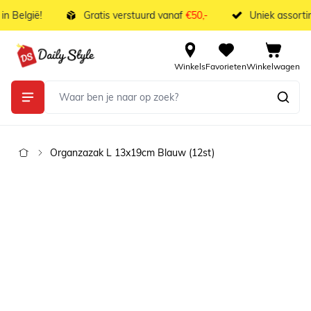
Ga naar de inhoud
 België!
Gratis verstuurd vanaf
€50,-
Uniek assortim
Winkels
Favorieten
Winkelwagen
Organzazak L 13x19cm Blauw (12st)