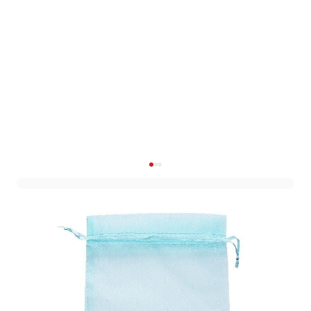
Organzazak L 13x19cm
Blauw (12st)
Art. nr. 1103-89BLAUW
Variant