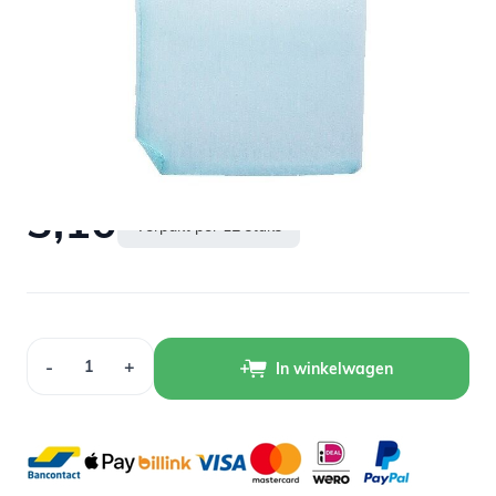
Op voorraad
3,10
Verpakt per 12 stuks
Aantal
-
+
In winkelwagen