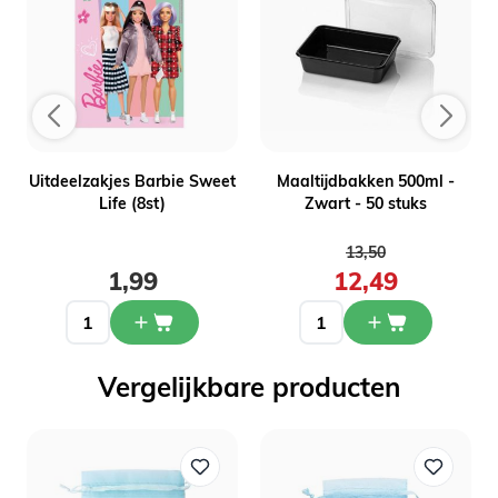
-
Uitdeelzakjes Barbie Sweet
Maaltijdbakken 500ml -
Life (8st)
Zwart - 50 stuks
Normale prijs
13,50
1,99
12,49
Vergelijkbare producten