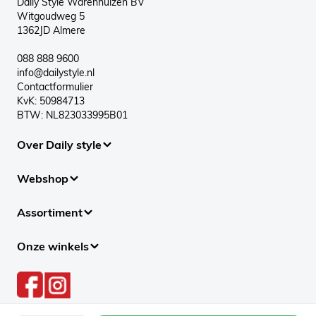
Daily Style Warenhuizen BV
Witgoudweg 5
1362JD Almere
088 888 9600
info@dailystyle.nl
Contactformulier
KvK: 50984713
BTW: NL823033995B01
Over Daily style
Webshop
Assortiment
Onze winkels