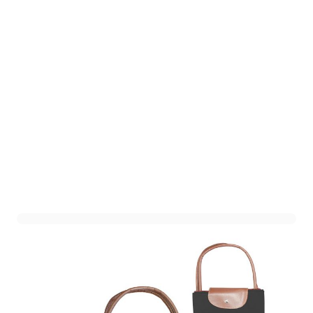
Opvouwbare Handtas
Zwart
Art. nr. 1602-107ZWART