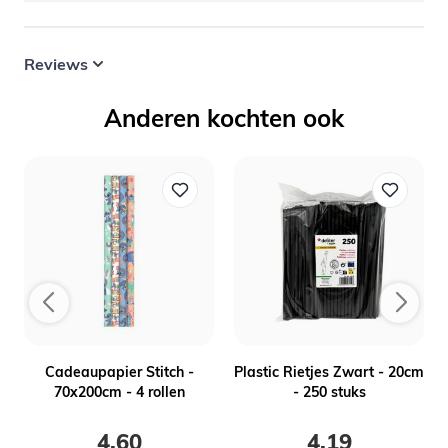
Reviews
Anderen kochten ook
-
Cadeaupapier Stitch -
Plastic Rietjes Zwart - 20cm
70x200cm - 4 rollen
- 250 stuks
4,60
4,19