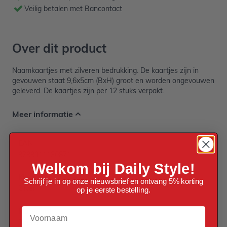
Veilig betalen met Bancontact
Over dit product
Naamkaartjes met zilveren bedrukking. De kaartjes zijn in
gevouwen staat 9,6x5cm (BxH) groot en worden ongevouwen
geleverd. De kaartjes zijn per 12 stuks verpakt.
Meer informatie
EAN
8788911130871
Welkom bij Daily Style!
Kleur
Schrijf je in op onze nieuwsbrief en ontvang 5% korting
Zilver
op je eerste bestelling.
Voornaam
Materiaal
Papier