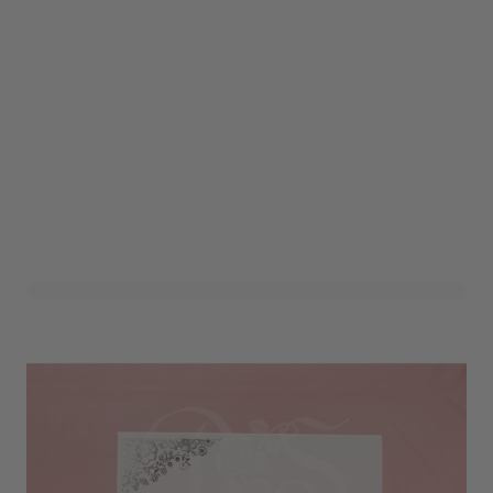
Naamkaartjes Zilver -
9,6x5cm - 12 stuks
Art. nr. t5224
Informeer mij wanneer dit product op voorraad is
Variant