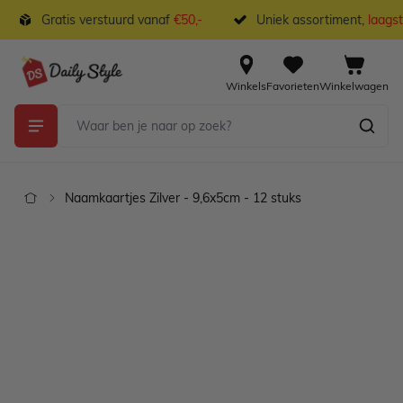
Ga naar de inhoud
Gratis verstuurd vanaf
€50,-
Uniek assortiment,
laagste
Winkels
Favorieten
Winkelwagen
Naamkaartjes Zilver - 9,6x5cm - 12 stuks