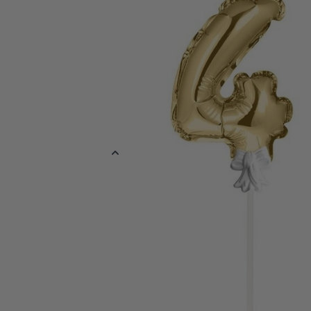
Vier je party met deze superleuke mini folieballonnen goud in de 
ballonnen zijn
niet
met de mond op te blazen, integendeel, ze bla
waterzakje in de ballon knappen en schud de ballon een paar se
een reactie en de ballon zal daardoor in perfecte vorm worden 
Hierna het stokje en strikje aan de ballon bevestigen. Je kan met
van een jarige jop, een trouwdatum of met Oud & Nieuw het jaart
het als een taart of cake topper!
Meer informatie
EAN
878891114992
Kleur
Goud
Materiaal
Folie
Verpakt per
Verpakt per 1 s
Ballon Maat
9 x 14 cm