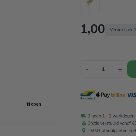
1,00
Verpakt per 1
Aantal
-
+
open
Binnen
1 - 2
werkdagen t
Gratis verstuurd vanaf €
1.500+ afhaalpunten in B