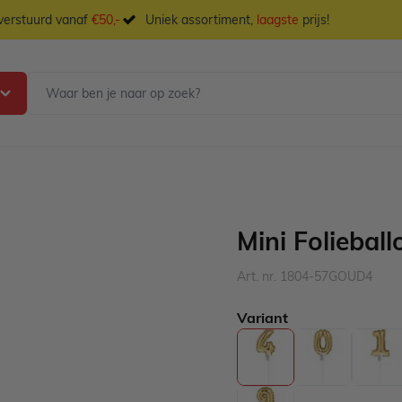
 verstuurd vanaf
€50,-
Uniek assortiment,
laagste
prijs!
Mini Foliebal
Art. nr. 1804-57GOUD4
Variant