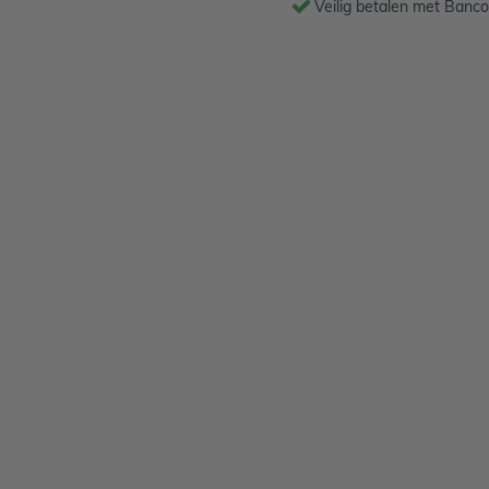
Veilig betalen met Banco
cijfers 0 t/m 9! Deze
zen zichzelf op! Laat het
conden. Hierdoor ontstaat er
opgeblazen en afgesloten.
 deze ballonnen de leeftijd
al uitbeelden. Tip: gebruik
7
tuk