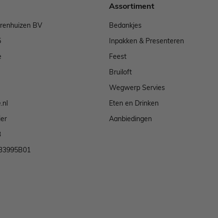
Assortiment
arenhuizen BV
Bedankjes
5
Inpakken & Presenteren
e
Feest
Bruiloft
Wegwerp Servies
.nl
Eten en Drinken
ier
Aanbiedingen
3
33995B01