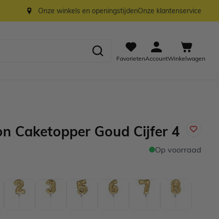
Onze winkels en openingstijden
Onze klantenservice
Favorieten
Account
Winkelwagen
lon Caketopper Goud Cijfer 4
Op voorraad