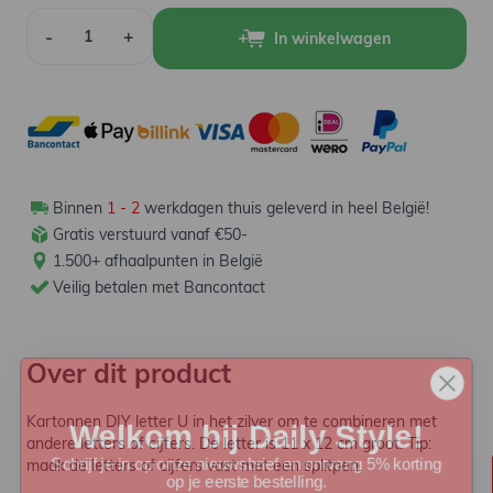
Aantal
-
+
In winkelwagen
Binnen
1 - 2
werkdagen thuis geleverd in heel België!
Gratis verstuurd vanaf €50-
1.500+ afhaalpunten in België
Veilig betalen met Bancontact
Over dit product
Welkom bij Daily Style!
Kartonnen DIY letter U in het zilver om te combineren met
andere letters of cijfers. De letter is 11 x 12 cm groot. Tip:
Schrijf je in op onze nieuwsbrief en ontvang 5% korting
op je eerste bestelling.
maak de letters of cijfers vast met een splitpen.