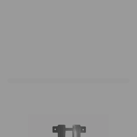
Letterslinger U Zilver
Art. nr. DHZ-UZ
Variant