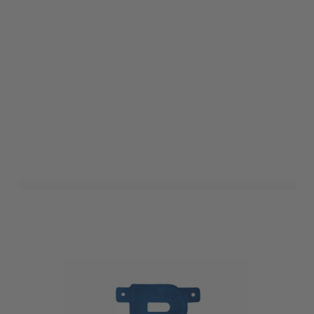
Letterslinger B Blauw
Art. nr. DHZ-BB
Variant