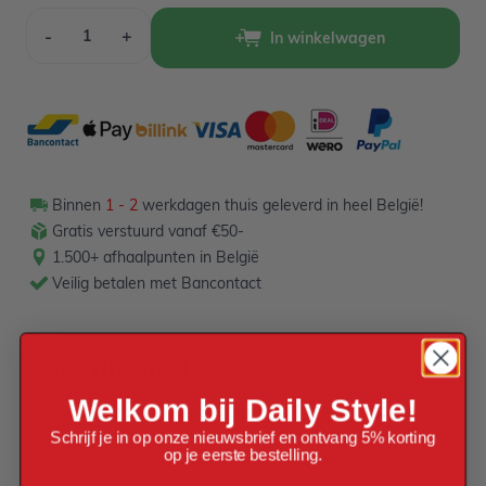
Aantal
-
+
In winkelwagen
Binnen
1 - 2
werkdagen thuis geleverd in heel België!
Gratis verstuurd vanaf €50-
1.500+ afhaalpunten in België
Veilig betalen met Bancontact
Over dit product
Welkom bij Daily Style!
Kartonnen DIY letter B in het blauw om te combineren met
andere letters of cijfers. De letter is 11 x 12 cm groot. Tip:
Schrijf je in op onze nieuwsbrief en ontvang 5% korting
op je eerste bestelling.
maak de letters of cijfers vast met een splitpen.