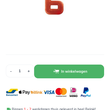
Op voorraad
0,40
Verpakt per 1 stuk
Aantal
-
+
In winkelwagen
Binnen
1 - 2
werkdagen thuis geleverd in heel België!