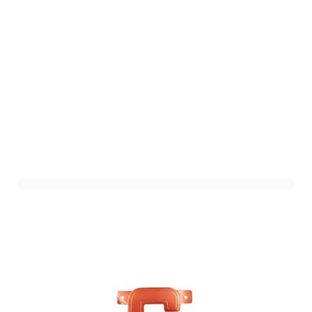
Letterslinger 6 Rood
Art. nr. DHZ-6R
Variant