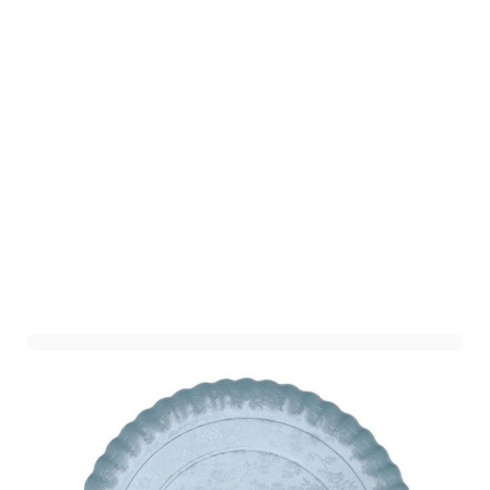
Kartonnen Dienblad Rond
Reliëf Blauw
Art. nr. 1509-500BLAUW