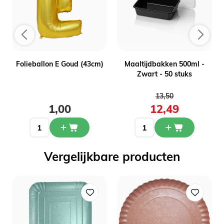
Folieballon E Goud (43cm)
Maaltijdbakken 500ml -
Zwart - 50 stuks
Normale prijs
13,50
1,00
12,49
Vergelijkbare producten