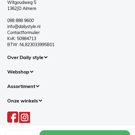
Witgoudweg 5
1362JD Almere
088 888 9600
info@dailystyle.nl
Contactformulier
KvK: 50984713
BTW: NL823033995B01
Over Daily style
Webshop
Assortiment
Onze winkels
Aantal