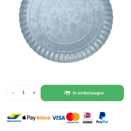
Variant
Op voorraad
0,70
Verpakt per 1 stuk
Aantal
-
+
In winkelwagen