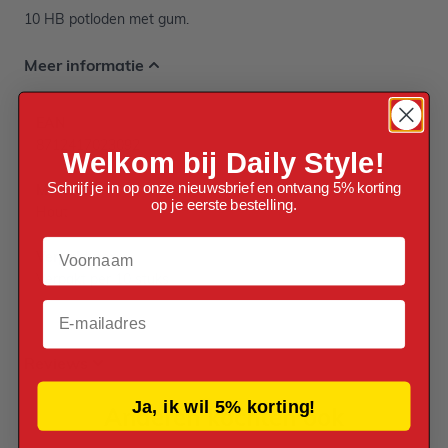
10 HB potloden met gum.
Meer informatie
EAN
8712417023092
Welkom bij Daily Style!
Schrijf je in op onze nieuwsbrief en ontvang 5% korting
Materiaal
op je eerste bestelling.
Hout
Voornaam
Verpakt per
Verpakt per 10 stuks
Email
Reviews
Ja, ik wil 5% korting!
Anderen kochten ook