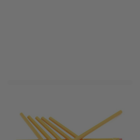
HB Potloden met Gum
(10st)
Art. nr. 1682-2309-1
Informeer mij wanneer dit product op voorraad is
Niet op voorraad