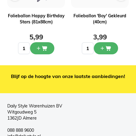
L
Folieballon Happy Birthday
Folieballon 'Boy' Gekleurd
Stars (81x88cm)
(40cm)
5,99
3,99
Blijf op de hoogte van onze laatste aanbiedingen!
Daily Style Warenhuizen BV
Witgoudweg 5
1362JD Almere
088 888 9600