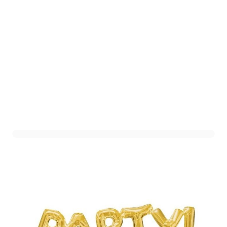
Folieballon 'PARTY!' Goud
Art. nr. 3309901-1
Informeer mij wanneer dit product op voorraad is
Niet op voorraad
3,99