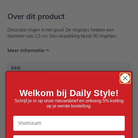
Over dit product
Decoratie ringen in het goud. De ringetjes hebben een
diameter van 1,5 cm. Eén verpakking bevat 50 ringetjes.
Meer informatie
EAN
8788911120513
Kleur
Welkom bij Daily Style!
Goud
Schrijf je in op onze nieuwsbrief en ontvang 5% korting
op je eerste bestelling.
Materiaal
Plastic
Voornaam
Thema
Bruiloft
Email