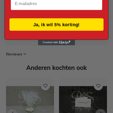
Verpakt per
Verpakt per 50 stuks
Ja, ik wil 5% korting!
Doorsnede
1,5 cm
Reviews
Anderen kochten ook