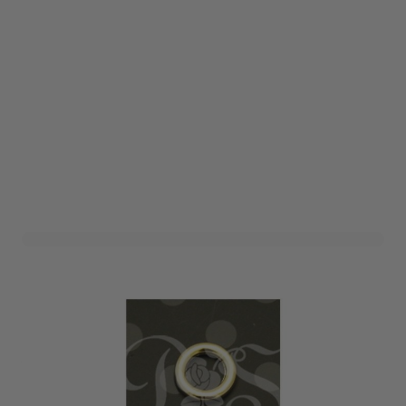
Deco Ringen Goud (50st)
Art. nr. 1110-195GOUD
Informeer mij wanneer dit product op voorraad is
Variant