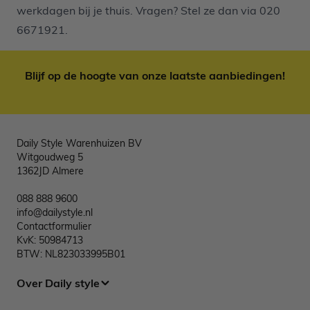
werkdagen bij je thuis. Vragen? Stel ze dan via
020
6671921
.
Blijf op de hoogte van onze laatste aanbiedingen!
Daily Style Warenhuizen BV
Witgoudweg 5
1362JD Almere
088 888 9600
info@dailystyle.nl
Contactformulier
KvK: 50984713
BTW: NL823033995B01
Over Daily style