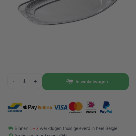
Op voorraad
1,40
Verpakt per 2 stuks
Aantal
-
+
In winkelwagen
Binnen
1 - 2
werkdagen thuis geleverd in heel België!
Gratis verstuurd vanaf €50-