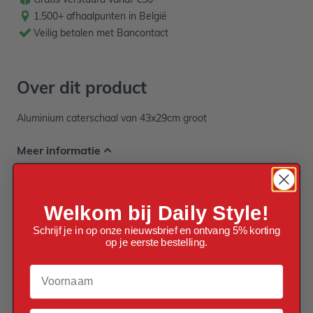
1.500+ afhaalpunten in België
Veilig betalen met Bancontact
Over dit product
Aluminium caterschaal van 43x29cm groot
Meer informatie
EAN
8788911150176
Welkom bij Daily Style!
Schrijf je in op onze nieuwsbrief en ontvang 5% korting
Kleur
op je eerste bestelling.
Zilver
Voornaam
Materiaal
Aluminium