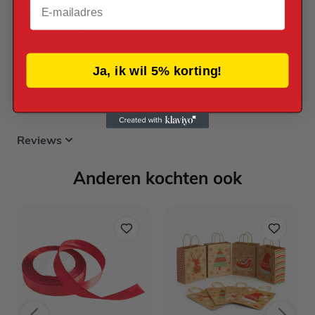
Email
Verpakt per
Verpakt per 2 stuks
Afmetingen
Ja, ik wil 5% korting!
43x29cm
Reviews
Anderen kochten ook