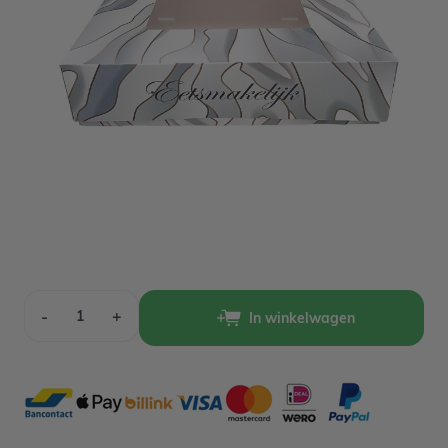
Variant
Op voorraad
2,69
Verpakt per 2 stuks
Aantal
-
+
In winkelwagen