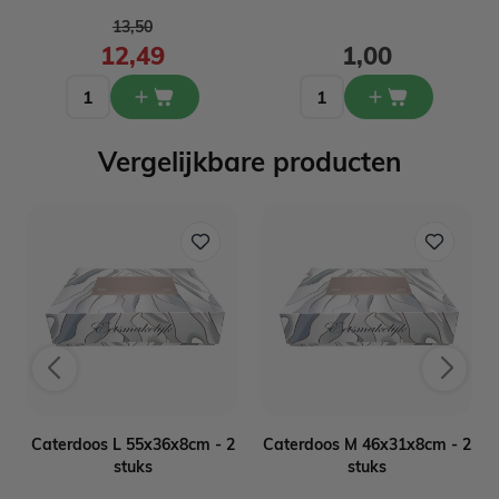
Normale prijs
13,50
12,49
1,00
Vergelijkbare producten
Caterdoos L 55x36x8cm - 2
Caterdoos M 46x31x8cm - 2
stuks
stuks