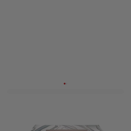
Caterdoos S 35x24x8cm -
2 stuks
Art. nr. 2302-1