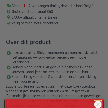
Binnen
1 - 2
werkdagen thuis geleverd in heel België!
Gratis verstuurd vanaf €50-
1.500+ afhaalpunten in België
Veilig betalen met Bancontact
Over dit product
Luxe uitstraling: Stijlvol marmeren patroon met de tekst
'Eetsmakelijk' — jouw gebak verdient een mooie
verpakking!
Handig & snel klaar: Plat geleverd en makkelijk op te
vouwen, zodat je er meteen mee aan de slag kunt.
Superschildig voordeel: 2 caterdozen in één verpakking —
meer voor je geld!
Laat je taarten en hapjes stralen met deze luxe caterdozen!
Met een stijlvol marmeren patroon en de vrolijke tekst
'Eetsmakelijk' op de voorkant maak je meteen een geweldige
indruk. Het handige venster laat iedereen alvast een glimp
opvangen van jouw heerlijke creaties. De dozen worden plat